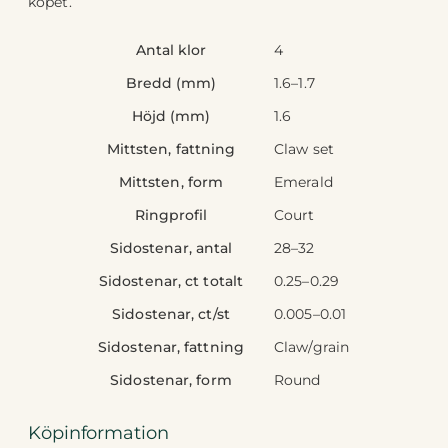
köpet.
Antal klor
4
Bredd (mm)
1.6–1.7
Höjd (mm)
1.6
Mittsten, fattning
Claw set
Mittsten, form
Emerald
Ringprofil
Court
Sidostenar, antal
28–32
Sidostenar, ct totalt
0.25–0.29
Sidostenar, ct/st
0.005–0.01
Sidostenar, fattning
Claw/grain
Sidostenar, form
Round
Köpinformation