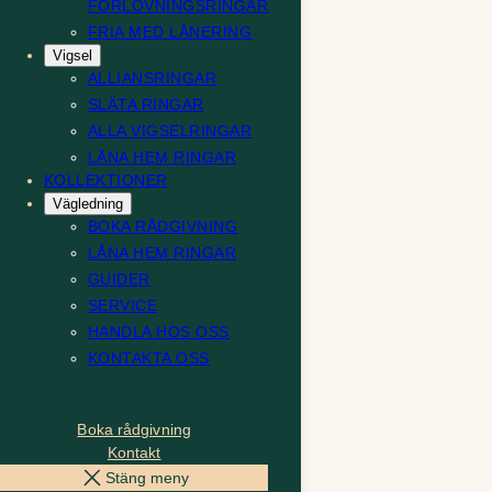
FÖRLOVNINGSRINGAR
FRIA MED LÅNERING
Vigsel
ALLIANSRINGAR
SLÄTA RINGAR
ALLA VIGSELRINGAR
LÅNA HEM RINGAR
KOLLEKTIONER
Vägledning
BOKA RÅDGIVNING
LÅNA HEM RINGAR
GUIDER
SERVICE
HANDLA HOS OSS
KONTAKTA OSS
Boka rådgivning
Kontakt
Stäng meny