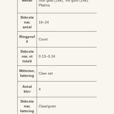
Metall
Gult guld (18k), Vitt guld (18k),
ri
r
Platina
b
d
u
e
t
Sidoste
nar,
16–24
antal
Ringprof
Court
il
Sidoste
nar, ct
0.13–0.24
totalt
Mittsten,
Claw set
fattning
Antal
4
klor
Sidoste
nar,
Claw/grain
fattning