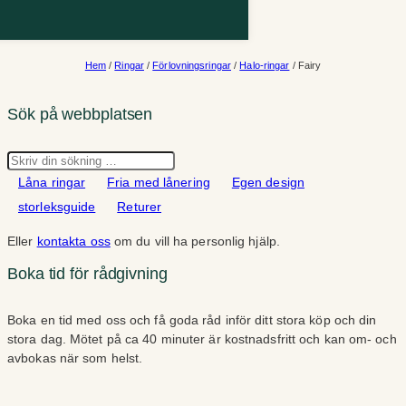
Hem
/
Ringar
/
Förlovningsringar
/
Halo-ringar
/ Fairy
Sök på webbplatsen
Sök
Låna ringar
Fria med lånering
Egen design
storleksguide
Returer
Eller
kontakta oss
om du vill ha personlig hjälp.
Boka tid för rådgivning
Boka en tid med oss och få goda råd inför ditt stora köp och din
stora dag. Mötet på ca 40 minuter är kostnadsfritt och kan om- och
avbokas när som helst.