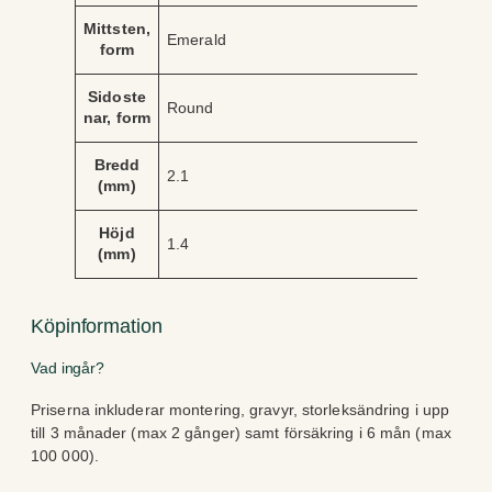
Mittsten,
Emerald
form
Sidoste
Round
nar, form
Bredd
2.1
(mm)
Höjd
1.4
(mm)
Köpinformation
Vad ingår?
Priserna inkluderar montering, gravyr, storleksändring i upp
till 3 månader (max 2 gånger) samt försäkring i 6 mån (max
100 000).