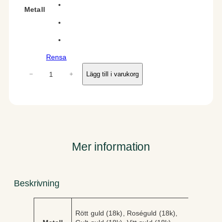
Metall
Rensa
F
−
+
Lägg till i varukorg
a
i
r
y
m
ä
n
Mer information
g
d
Beskrivning
A
V
Rött guld (18k), Roséguld (18k),
tt
ä