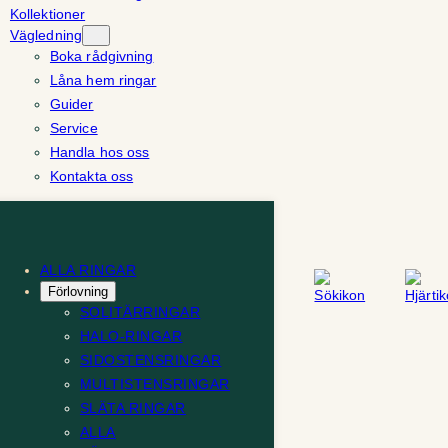
Kollektioner
Vägledning
Boka rådgivning
Låna hem ringar
Guider
Service
Handla hos oss
Kontakta oss
ALLA RINGAR
Förlovning
SOLITÄRRINGAR
HALO-RINGAR
SIDOSTENSRINGAR
MULTISTENSRINGAR
SLÄTA RINGAR
ALLA