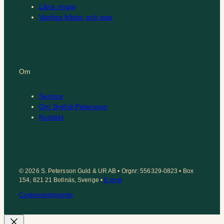
Låna ringar
Vanliga frågor och svar
Om
Service
Om Sigfrid Petersson
Kontakt
© 2026 S. Petersson Guld & UR AB • Orgnr: 556329-0823 • Box
154, 821 21 Bollnäs, Sverige •
E-post
Cookiemedgivande