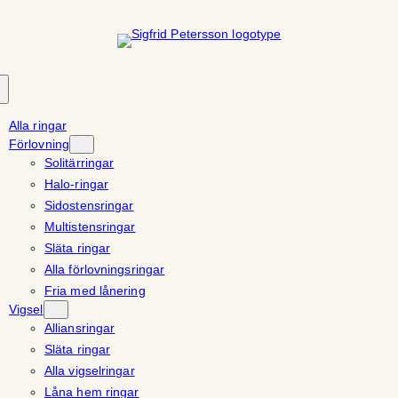
Hoppa
till
innehåll
Alla ringar
Förlovning
Solitärringar
Halo-ringar
Sidostensringar
Multistensringar
Släta ringar
Alla förlovningsringar
Fria med lånering
Vigsel
Alliansringar
Släta ringar
Alla vigselringar
Låna hem ringar