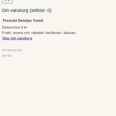
Din varukorg
(artiklar: 0)
Produkt
Detaljer
Totalt
Delsumma
0 kr
Produkter
Frakt, moms och rabatter beräknas i kassan.
Visa min varukorg
i
Gå till kassan
varukorg