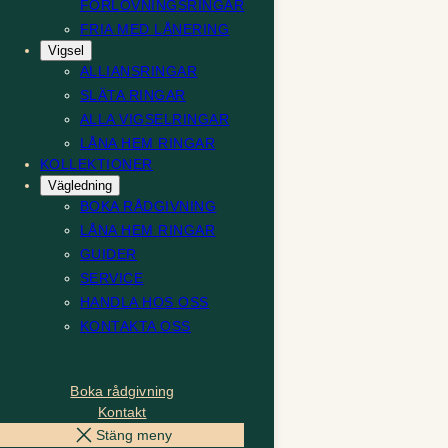
FÖRLOVNINGSRINGAR
FRIA MED LÅNERING
Vigsel
ALLIANSRINGAR
SLÄTA RINGAR
ALLA VIGSELRINGAR
LÅNA HEM RINGAR
KOLLEKTIONER
Vägledning
BOKA RÅDGIVNING
LÅNA HEM RINGAR
GUIDER
SERVICE
HANDLA HOS OSS
KONTAKTA OSS
Boka rådgivning
Kontakt
Stäng meny