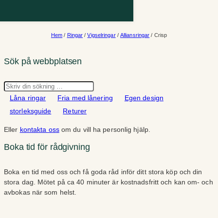
Hem
/
Ringar
/
Vigselringar
/
Alliansringar
/ Crisp
Sök på webbplatsen
Sök
Låna ringar
Fria med lånering
Egen design
storleksguide
Returer
Eller
kontakta oss
om du vill ha personlig hjälp.
Boka tid för rådgivning
Boka en tid med oss och få goda råd inför ditt stora köp och din
stora dag. Mötet på ca 40 minuter är kostnadsfritt och kan om- och
avbokas när som helst.