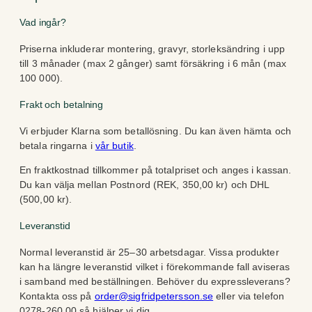
Vad ingår?
Priserna inkluderar montering, gravyr, storleksändring i upp
till 3 månader (max 2 gånger) samt försäkring i 6 mån (max
100 000).
Frakt och betalning
Vi erbjuder Klarna som betallösning. Du kan även hämta och
betala ringarna i
vår butik
.
En fraktkostnad tillkommer på totalpriset och anges i kassan.
Du kan välja mellan Postnord (REK, 350,00 kr) och DHL
(500,00 kr).
Leveranstid
Normal leveranstid är 25–30 arbetsdagar. Vissa produkter
kan ha längre leveranstid vilket i förekommande fall aviseras
i samband med beställningen. Behöver du expressleverans?
Kontakta oss på
order@sigfridpetersson.se
eller via telefon
0278-260 00 så hjälper vi dig