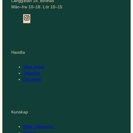
Långgatan 14, Bollnäs
Mån–fre 10–18. Lör 10–15
Instagram
Handla
Våra ringar
Trygghet
Ditt konto
Kunskap
Boka rådgivning
Guider