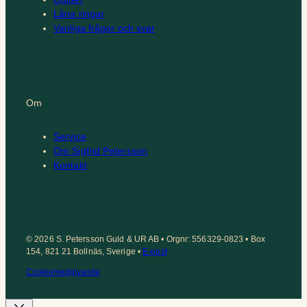
Låna ringar
Vanliga frågor och svar
Om
Service
Om Sigfrid Petersson
Kontakt
© 2026 S. Petersson Guld & UR AB • Orgnr: 556329-0823 • Box
154, 821 21 Bollnäs, Sverige •
E-post
Cookiemedgivande