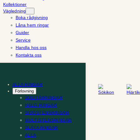
Kollektioner
Vägledning
Boka rådgivning
Låna hem ringar
Guider
Service
Handla hos oss
Kontakta oss
ALLA RINGAR
Förlovning
SOLITÄRRINGAR
HALO-RINGAR
SIDOSTENSRINGAR
MULTISTENSRINGAR
SLÄTA RINGAR
ALLA