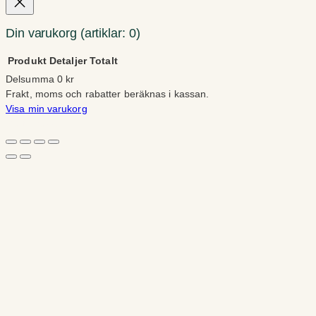
Din varukorg
(artiklar: 0)
Produkt
Detaljer
Totalt
Delsumma
0 kr
Produkter
Frakt, moms och rabatter beräknas i kassan.
Visa min varukorg
i
Gå till kassan
varukorg