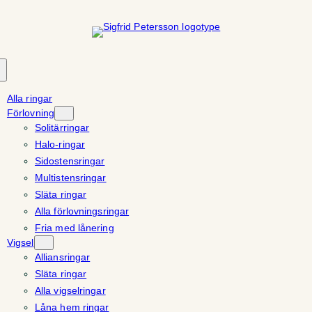
Hoppa
till
innehåll
Alla ringar
Förlovning
Solitärringar
Halo-ringar
Sidostensringar
Multistensringar
Släta ringar
Alla förlovningsringar
Fria med lånering
Vigsel
Alliansringar
Släta ringar
Alla vigselringar
Låna hem ringar