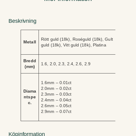
g
d
Beskrivning
A
V
Rött guld (18k), Roséguld (18k), Gult
tt
Metall
ä
guld (18k), Vitt guld (18k), Platina
ri
r
b
d
u
e
Bredd
t
1.6, 2.0, 2.3, 2.4, 2.6, 2.9
(mm)
1.6mm – 0.01ct
2.0mm – 0.02ct
Diama
2.3mm – 0.03ct
ntspe
2.4mm – 0.04ct
c.
2.6mm – 0.05ct
2.9mm – 0.07ct
Köpinformation