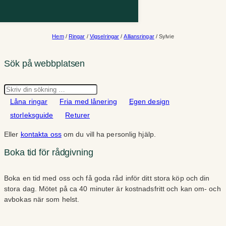
Hem
/
Ringar
/
Vigselringar
/
Alliansringar
/ Sylvie
Sök på webbplatsen
Sök
Låna ringar
Fria med lånering
Egen design
storleksguide
Returer
Eller
kontakta oss
om du vill ha personlig hjälp.
Boka tid för rådgivning
Boka en tid med oss och få goda råd inför ditt stora köp och din
stora dag. Mötet på ca 40 minuter är kostnadsfritt och kan om- och
avbokas när som helst.