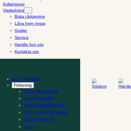
Kollektioner
Vägledning
Boka rådgivning
Låna hem ringar
Guider
Service
Handla hos oss
Kontakta oss
ALLA RINGAR
Förlovning
SOLITÄRRINGAR
HALO-RINGAR
SIDOSTENSRINGAR
MULTISTENSRINGAR
SLÄTA RINGAR
ALLA