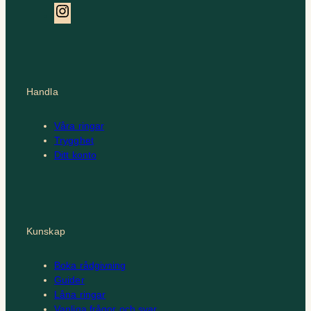
Instagram
Handla
Våra ringar
Trygghet
Ditt konto
Kunskap
Boka rådgivning
Guider
Låna ringar
Vanliga frågor och svar