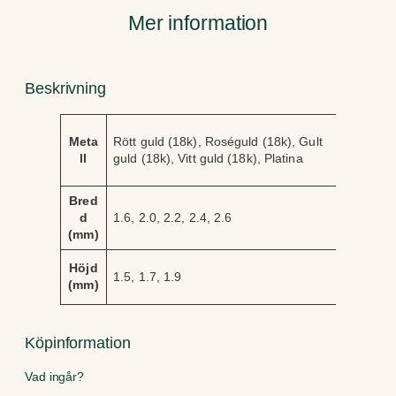
ä
Mer information
n
g
d
Beskrivning
A
V
Meta
Rött guld (18k), Roséguld (18k), Gult
tt
ä
ll
guld (18k), Vitt guld (18k), Platina
ri
r
b
d
u
Bred
e
t
d
1.6, 2.0, 2.2, 2.4, 2.6
(mm)
Höjd
1.5, 1.7, 1.9
(mm)
Köpinformation
Vad ingår?