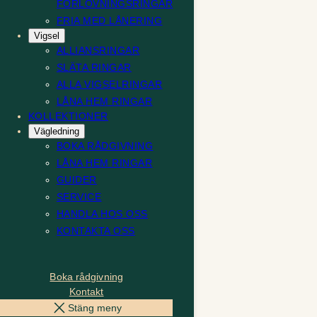
FÖRLOVNINGSRINGAR
FRIA MED LÅNERING
Vigsel
ALLIANSRINGAR
SLÄTA RINGAR
ALLA VIGSELRINGAR
LÅNA HEM RINGAR
KOLLEKTIONER
Vägledning
BOKA RÅDGIVNING
LÅNA HEM RINGAR
GUIDER
SERVICE
HANDLA HOS OSS
KONTAKTA OSS
Boka rådgivning
Kontakt
Stäng meny