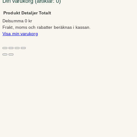
Din varukorg
(artiklar: 0)
Produkt
Detaljer
Totalt
Delsumma
0 kr
Produkter
Frakt, moms och rabatter beräknas i kassan.
Visa min varukorg
i
Gå till kassan
varukorg