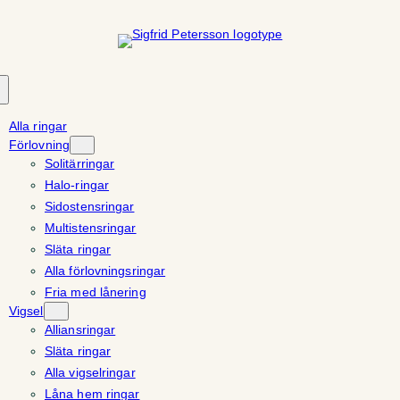
Hoppa
till
innehåll
Alla ringar
Förlovning
Solitärringar
Halo-ringar
Sidostensringar
Multistensringar
Släta ringar
Alla förlovningsringar
Fria med lånering
Vigsel
Alliansringar
Släta ringar
Alla vigselringar
Låna hem ringar