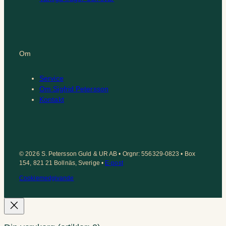
Om
Service
Om Sigfrid Petersson
Kontakt
© 2026 S. Petersson Guld & UR AB • Orgnr: 556329-0823 • Box
154, 821 21 Bollnäs, Sverige •
E-post
Cookiemedgivande