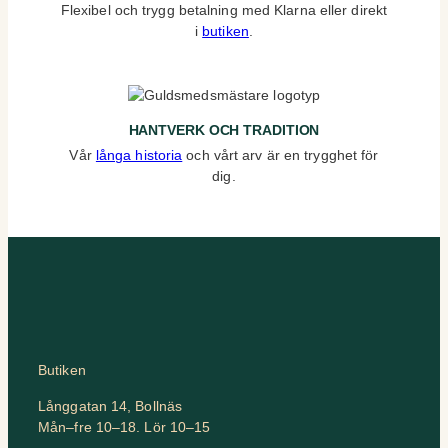
Flexibel och trygg betalning med Klarna eller direkt
i
butiken
.
HANTVERK OCH TRADITION
Vår
långa historia
och vårt arv är en trygghet för
dig.
Butiken
Långgatan 14, Bollnäs
Mån–fre 10–18. Lör 10–15