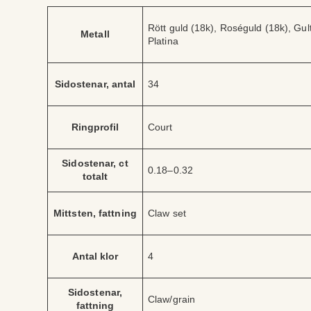
A
V
Rött guld (18k), Roséguld (18k), Gult 
tt
Metall
ä
Platina
ri
r
b
d
u
e
t
Sidostenar, antal
34
Ringprofil
Court
Sidostenar, ct
0.18–0.32
totalt
Mittsten, fattning
Claw set
Antal klor
4
Sidostenar,
Claw/grain
fattning