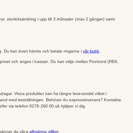
vyr, storleksändring i upp till 3 månader (max 2 gånger) samt
ng. Du kan även hämta och betala ringarna i
vår butik
.
lpriset och anges i kassan. Du kan välja mellan Postnord (REK,
dagar. Vissa produkter kan ha längre leveranstid vilket i
band med beställningen. Behöver du expressleverans? Kontakta
ller via telefon 0278-260 00 så hjälper vi dig
dkänner du våra
allmänna villkor
.