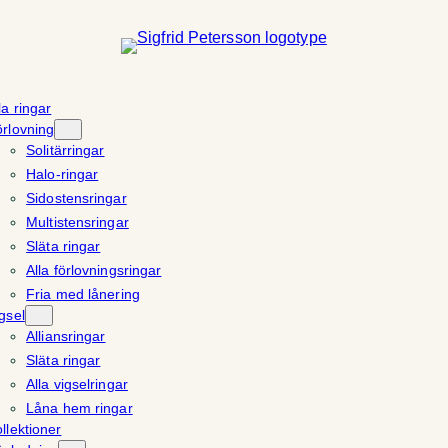
la ringar
rlovning
Solitärringar
Halo-ringar
Sidostensringar
Multistensringar
Släta ringar
Alla förlovningsringar
Fria med lånering
gsel
Alliansringar
Släta ringar
Alla vigselringar
Låna hem ringar
llektioner