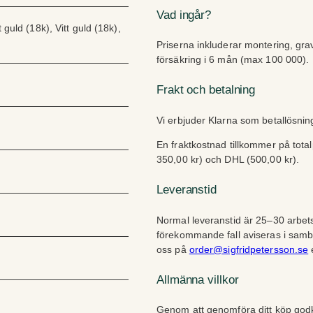
Vad ingår?
guld (18k), Vitt guld (18k),
Priserna inkluderar montering, gra
försäkring i 6 mån (max 100 000).
Frakt och betalning
Vi erbjuder Klarna som betallösni
En fraktkostnad tillkommer på tota
350,00 kr) och DHL (500,00 kr).
Leveranstid
Normal leveranstid är 25–30 arbets
förekommande fall aviseras i sam
oss på
order@sigfridpetersson.se
e
Allmänna villkor
Genom att genomföra ditt köp go