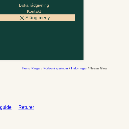
Boka rådgivning
Kontakt
Stäng meny
Hem
/
Ringar
/
Förlovningsringar
/
Halo-ringar
/ Nessa Glow
sguide
Returer