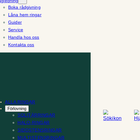
ägledning
Boka rådgivning
Låna hem ringar
Guider
Service
Handla hos oss
Kontakta oss
ALLA RINGAR
Förlovning
SOLITÄRRINGAR
HALO-RINGAR
SIDOSTENSRINGAR
MULTISTENSRINGAR