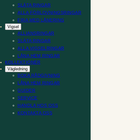
SLÄTA RINGAR
ALLA FÖRLOVNINGSRINGAR
FRIA MED LÅNERING
Vigsel
ALLIANSRINGAR
SLÄTA RINGAR
ALLA VIGSELRINGAR
LÅNA HEM RINGAR
KOLLEKTIONER
Vägledning
BOKA RÅDGIVNING
LÅNA HEM RINGAR
GUIDER
SERVICE
HANDLA HOS OSS
KONTAKTA OSS