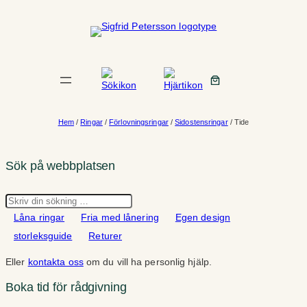
Hoppa
till
innehåll
Hem
/
Ringar
/
Förlovningsringar
/
Sidostensringar
/ Tide
Sök på webbplatsen
Sök
Låna ringar
Fria med lånering
Egen design
storleksguide
Returer
Eller
kontakta oss
om du vill ha personlig hjälp.
Boka tid för rådgivning