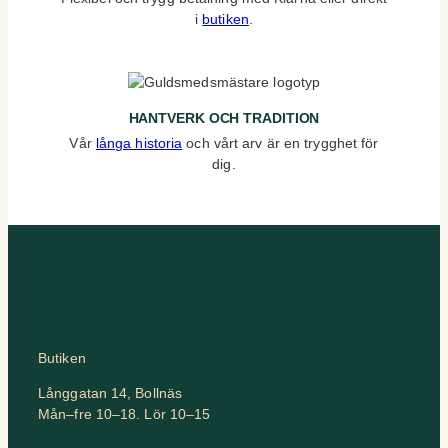
i
butiken
.
HANTVERK OCH TRADITION
Vår
långa historia
och vårt arv är en trygghet för
dig.
Butiken
Långgatan 14, Bollnäs
Mån–fre 10–18. Lör 10–15