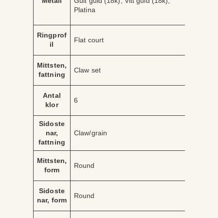
Metall
Gult guld (18k), Vitt guld (18k),
ri
r
Platina
b
d
u
e
t
Ringprof
Flat court
il
Mittsten,
Claw set
fattning
Antal
6
klor
Sidoste
nar,
Claw/grain
fattning
Mittsten,
Round
form
Sidoste
Round
nar, form