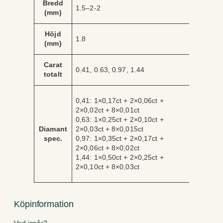
Bredd
1.5–2-2
(mm)
Höjd
1.8
(mm)
Carat
0.41, 0.63, 0.97, 1.44
totalt
0,41: 1×0,17ct + 2×0,06ct +
2×0,02ct + 8×0,01ct
0,63: 1×0,25ct + 2×0,10ct +
Diamant
2×0,03ct + 8×0,015ct
spec.
0,97: 1×0,35ct + 2×0,17ct +
2×0,06ct + 8×0,02ct
1,44: 1×0,50ct + 2×0,25ct +
2×0,10ct + 8×0,03ct
Köpinformation