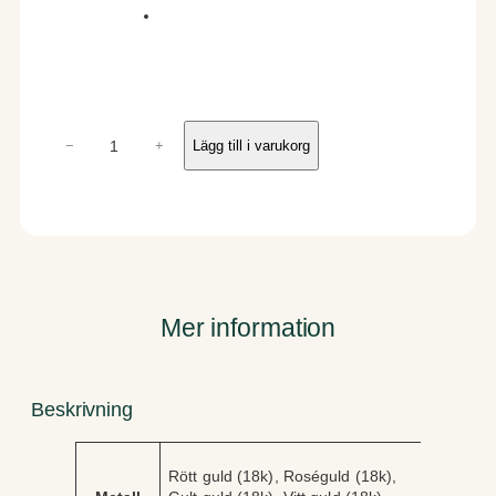
T
−
+
Lägg till i varukorg
i
d
e
m
ä
n
g
d
Mer information
Beskrivning
A
V
Rött guld (18k), Roséguld (18k),
tt
ä