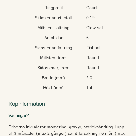
tt
ä
Ringprofil
Court
ri
r
b
d
Sidostenar, ct totalt
0.19
u
e
t
Mittsten, fattning
Claw set
Antal klor
6
Sidostenar, fattning
Fishtail
Mittsten, form
Round
Sidostenar, form
Round
Bredd (mm)
2.0
Höjd (mm)
1.4
Köpinformation
Vad ingår?
Priserna inkluderar montering, gravyr, storleksändring i upp
till 3 månader (max 2 gånger) samt försäkring i 6 mån (max