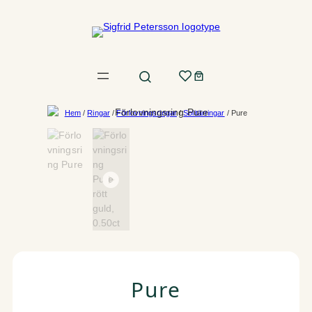
Hoppa
till
innehåll
Hem
/
Ringar
/
Förlovningsringar
/
Solitärringar
/ Pure
Pure