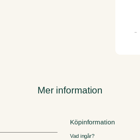
S
−
k
i
r
m
ä
n
g
d
Mer information
Köpinformation
Vad ingår?