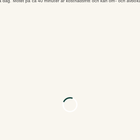
ra dag. Mötet på ca 40 minuter är kostnadsfritt och kan om- och avbok