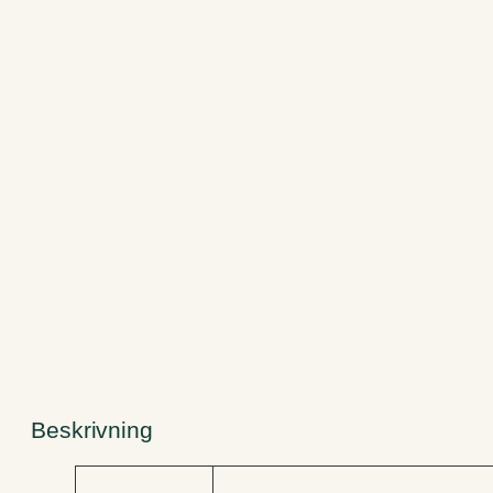
Beskrivning
A