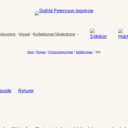
rlovning
Vigsel
Kollektioner
Vägledning
Hem
/
Ringar
/
Förlovningsringar
/
Solitärringar
/ Skir
sguide
Returer