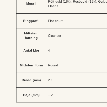
V
Rött guld (18k), Roséguld (18k), Gult g
tt
Metall
ä
Platina
ri
r
b
d
u
e
t
Ringprofil
Flat court
Mittsten,
Claw set
fattning
Antal klor
4
Mittsten, form
Round
Bredd (mm)
2.1
Höjd (mm)
1.2