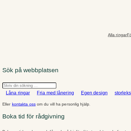
Hoppa
till
innehåll
Alla ringar
Fö
Sök på webbplatsen
Sök
Låna ringar
Fria med lånering
Egen design
storlek
Eller
kontakta oss
om du vill ha personlig hjälp.
Boka tid för rådgivning