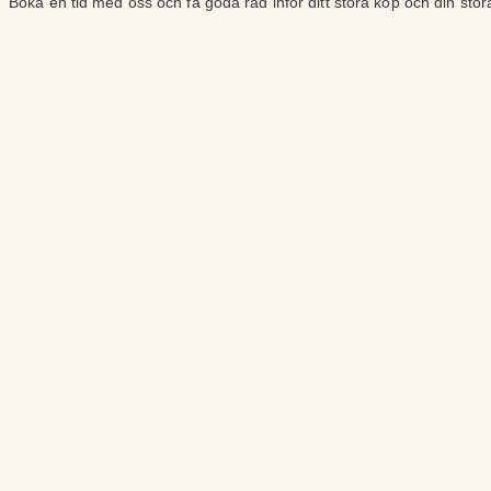
Boka en tid med oss och få goda råd inför ditt stora köp och din sto