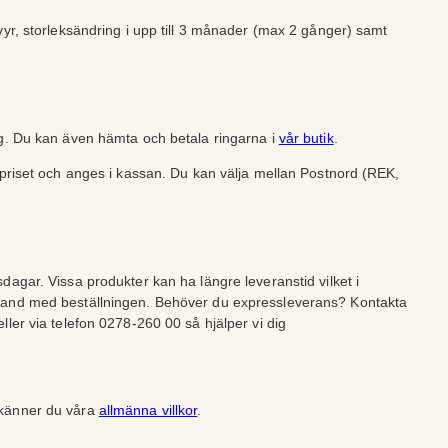
vyr, storleksändring i upp till 3 månader (max 2 gånger) samt
ng. Du kan även hämta och betala ringarna i
vår butik
.
lpriset och anges i kassan. Du kan välja mellan Postnord (REK,
dagar. Vissa produkter kan ha längre leveranstid vilket i
band med beställningen. Behöver du expressleverans? Kontakta
ller via telefon 0278-260 00 så hjälper vi dig
dkänner du våra
allmänna villkor
.