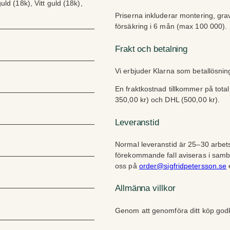
uld (18k), Vitt guld (18k),
Priserna inkluderar montering, gra
försäkring i 6 mån (max 100 000).
Frakt och betalning
Vi erbjuder Klarna som betallösni
En fraktkostnad tillkommer på tota
350,00 kr) och DHL (500,00 kr).
Leveranstid
Normal leveranstid är 25–30 arbets
förekommande fall aviseras i sam
oss på
order@sigfridpetersson.se
e
Allmänna villkor
Genom att genomföra ditt köp go