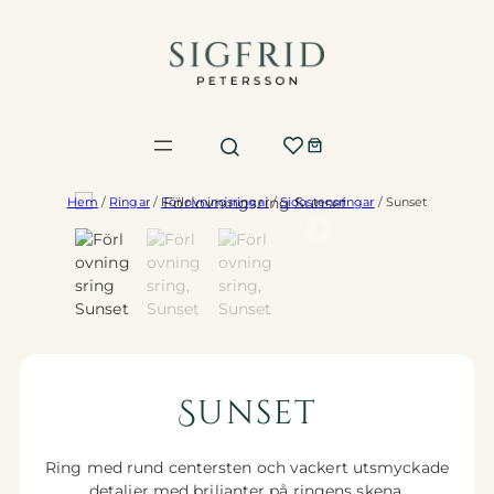
Hoppa
till
innehåll
Hem
/
Ringar
/
Förlovningsringar
/
Sidostensringar
/ Sunset
Sunset
Ring med rund centersten och vackert utsmyckade
detaljer med briljanter på ringens skena.