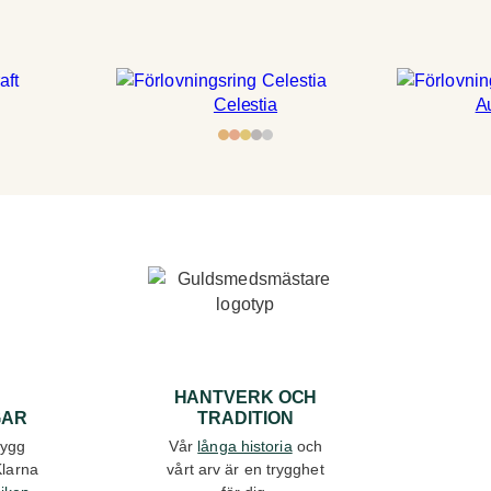
Celestia
A
A
HANTVERK OCH
GAR
TRADITION
rygg
Vår
långa historia
och
Klarna
vårt arv är en trygghet