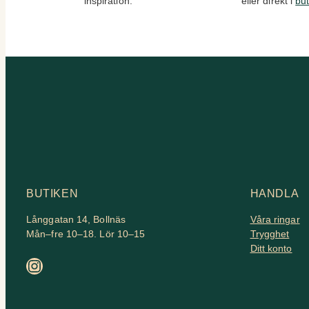
inspiration.
eller direkt i
bu
BUTIKEN
HANDLA
Långgatan 14, Bollnäs
Våra ringar
Mån–fre 10–18. Lör 10–15
Trygghet
Ditt konto
Instagram