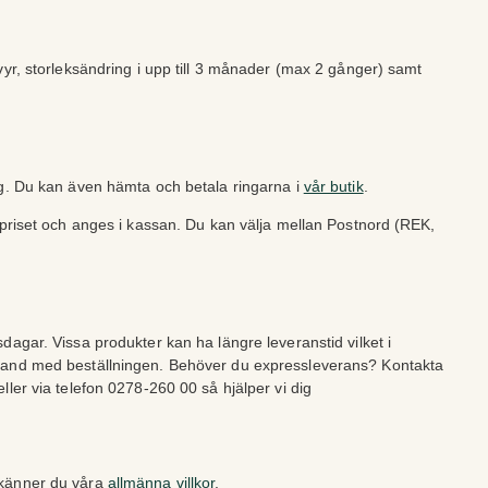
vyr, storleksändring i upp till 3 månader (max 2 gånger) samt
ng. Du kan även hämta och betala ringarna i
vår butik
.
lpriset och anges i kassan. Du kan välja mellan Postnord (REK,
dagar. Vissa produkter kan ha längre leveranstid vilket i
band med beställningen. Behöver du expressleverans? Kontakta
ller via telefon 0278-260 00 så hjälper vi dig
dkänner du våra
allmänna villkor
.