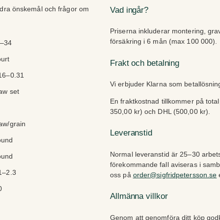
ndra önskemål och frågor om
Vad ingår?
Priserna inkluderar montering, gra
försäkring i 6 mån (max 100 000).
0–34
urt
Frakt och betalning
16–0.31
Vi erbjuder Klarna som betallösni
aw set
En fraktkostnad tillkommer på tota
350,00 kr) och DHL (500,00 kr).
aw/grain
Leveranstid
ound
Normal leveranstid är 25–30 arbets
ound
förekommande fall aviseras i sam
1–2.3
oss på
order@sigfridpetersson.se
e
0
Allmänna villkor
Genom att genomföra ditt köp go