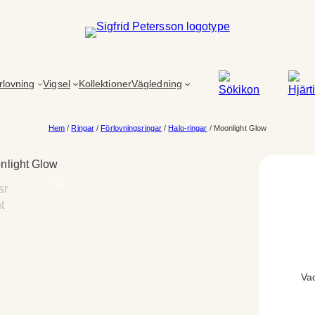
rlovning
Vigsel
Kollektioner
Vägledning
Hem
/
Ringar
/
Förlovningsringar
/
Halo-ringar
/ Moonlight Glow
Vac