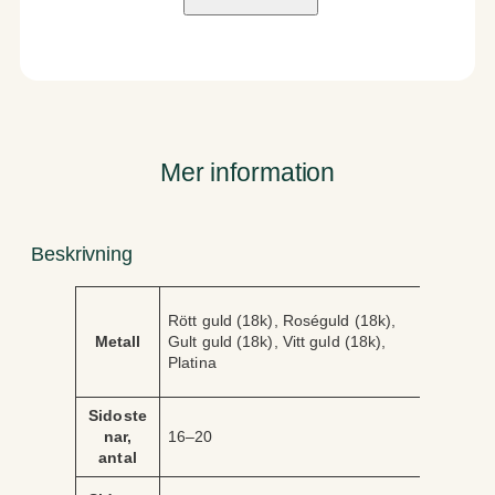
v
e
n
m
ä
n
g
Mer information
d
Beskrivning
A
V
Rött guld (18k), Roséguld (18k),
tt
ä
Metall
Gult guld (18k), Vitt guld (18k),
ri
r
Platina
b
d
u
e
t
Sidoste
nar,
16–20
antal