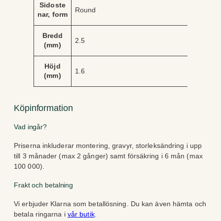
Sidoste
Round
nar, form
Bredd
2.5
(mm)
Höjd
1.6
(mm)
Köpinformation
Vad ingår?
Priserna inkluderar montering, gravyr, storleksändring i upp
till 3 månader (max 2 gånger) samt försäkring i 6 mån (max
100 000).
Frakt och betalning
Vi erbjuder Klarna som betallösning. Du kan även hämta och
betala ringarna i
vår butik
.