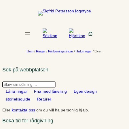
Hoppa
till
innehåll
Hem
/
Ringar
/
Förlovningsringar
/
Halo-ringar
/ Elven
Sök på webbplatsen
Sök
Låna ringar
Fria med lånering
Egen design
storleksguide
Returer
Eller
kontakta oss
om du vill ha personlig hjälp.
Boka tid för rådgivning