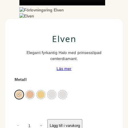
Elven
Elegant fyrkantig Halo med prinsesslipad
centerdiamant.
Läs mer
Metall
E
−
+
Lägg till i varukorg
l