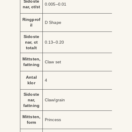
Sidoste
0.005–0.01
nar, ct/st
Ringprof
D Shape
il
Sidoste
nar, ct
0.13–0.20
totalt
Mittsten,
Claw set
fattning
Antal
4
klor
Sidoste
nar,
Claw/grain
fattning
Mittsten,
Princess
form