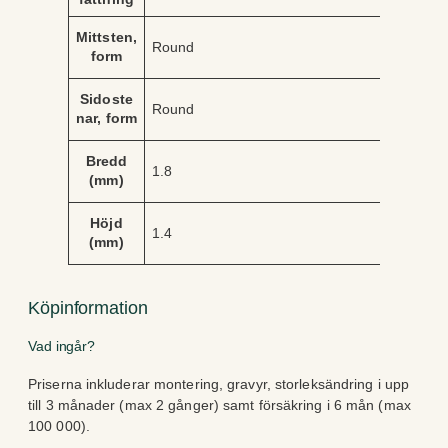
Mittsten,
Round
form
Sidoste
Round
nar, form
Bredd
1.8
(mm)
Höjd
1.4
(mm)
Köpinformation
Vad ingår?
Priserna inkluderar montering, gravyr, storleksändring i upp
till 3 månader (max 2 gånger) samt försäkring i 6 mån (max
100 000).