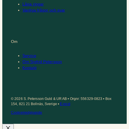
Låna ringar
Vanliga frågor och svar
Om
Service
Om Sigfrid Petersson
Kontakt
© 2026 S. Petersson Guld & UR AB • Orgnr: 556329-0823 • Box
154, 821 21 Bollnäs, Sverige •
E-post
Cookiemedgivande