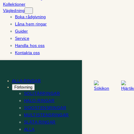
Kollektioner
Vägledning
Boka rådgivning
Låna hem ringar
Guider
Service
Handla hos oss
Kontakta oss
ALLA RINGAR
Förlovning
SOLITÄRRINGAR
HALO-RINGAR
SIDOSTENSRINGAR
MULTISTENSRINGAR
SLÄTA RINGAR
ALLA