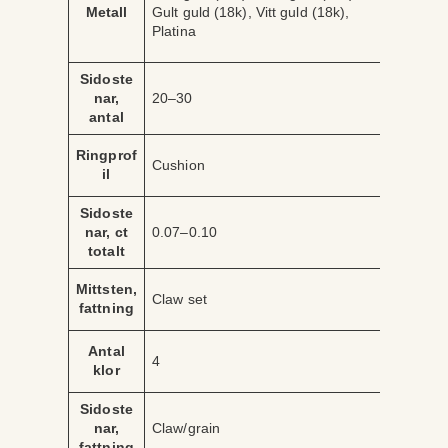
ä
Metall
Gult guld (18k), Vitt guld (18k),
ri
r
Platina
b
d
u
e
t
Sidoste
nar,
20–30
antal
Ringprof
Cushion
il
Sidoste
nar, ct
0.07–0.10
totalt
Mittsten,
Claw set
fattning
Antal
4
klor
Sidoste
nar,
Claw/grain
fattning