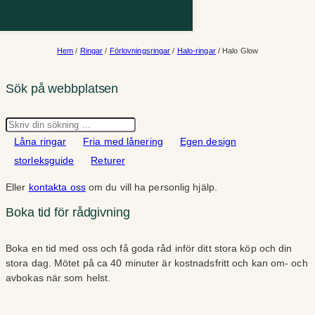
Hem
/
Ringar
/
Förlovningsringar
/
Halo-ringar
/ Halo Glow
Sök på webbplatsen
Sök
Låna ringar
Fria med lånering
Egen design
storleksguide
Returer
Eller
kontakta oss
om du vill ha personlig hjälp.
Boka tid för rådgivning
Boka en tid med oss och få goda råd inför ditt stora köp och din
stora dag. Mötet på ca 40 minuter är kostnadsfritt och kan om- och
avbokas när som helst.