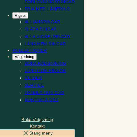
FÖRLOVNINGSRINGAR
FRIA MED LÅNERING
Vigsel
ALLIANSRINGAR
SLÄTA RINGAR
ALLA VIGSELRINGAR
LÅNA HEM RINGAR
KOLLEKTIONER
Vägledning
BOKA RÅDGIVNING
LÅNA HEM RINGAR
GUIDER
SERVICE
HANDLA HOS OSS
KONTAKTA OSS
Boka rådgivning
Kontakt
Stäng meny