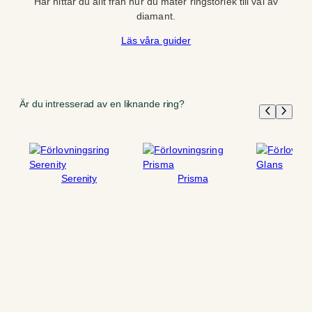
Här hittar du allt från hur du mäter ringstorlek till val av
diamant.
Läs våra guider
Är du intresserad av en liknande ring?
Serenity
Prisma
Gla