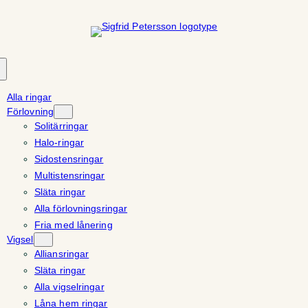
Hoppa
till
innehåll
Alla ringar
Förlovning
Solitärringar
Halo-ringar
Sidostensringar
Multistensringar
Släta ringar
Alla förlovningsringar
Fria med lånering
Vigsel
Alliansringar
Släta ringar
Alla vigselringar
Låna hem ringar