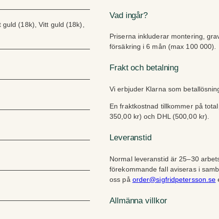
g
Vad ingår?
d
guld (18k), Vitt guld (18k),
Priserna inkluderar montering, gra
försäkring i 6 mån (max 100 000).
Frakt och betalning
Vi erbjuder Klarna som betallösni
En fraktkostnad tillkommer på tota
350,00 kr) och DHL (500,00 kr).
Leveranstid
Normal leveranstid är 25–30 arbets
förekommande fall aviseras i sam
oss på
order@sigfridpetersson.se
e
Allmänna villkor