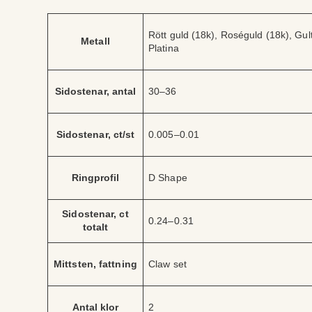
A
V
Rött guld (18k), Roséguld (18k), Gult 
tt
Metall
ä
Platina
ri
r
b
d
u
e
t
Sidostenar, antal
30–36
Sidostenar, ct/st
0.005–0.01
Ringprofil
D Shape
Sidostenar, ct
0.24–0.31
totalt
Mittsten, fattning
Claw set
Antal klor
2