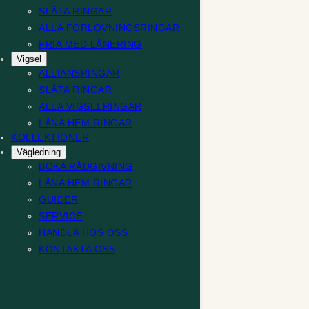
SLÄTA RINGAR
ALLA FÖRLOVNINGSRINGAR
FRIA MED LÅNERING
Vigsel
ALLIANSRINGAR
SLÄTA RINGAR
ALLA VIGSELRINGAR
LÅNA HEM RINGAR
KOLLEKTIONER
Vägledning
BOKA RÅDGIVNING
LÅNA HEM RINGAR
GUIDER
SERVICE
HANDLA HOS OSS
KONTAKTA OSS