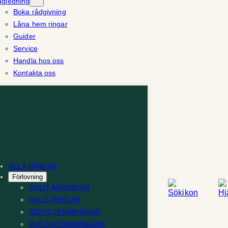
ägledning
Boka rådgivning
Låna hem ringar
Guider
Service
Handla hos oss
Kontakta oss
ALLA RINGAR
Förlovning
SOLITÄRRINGAR
HALO-RINGAR
SIDOSTENSRINGAR
MULTISTENSRINGAR