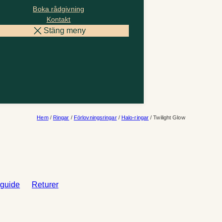
Boka rådgivning
Kontakt
Stäng meny
Hem
/
Ringar
/
Förlovningsringar
/
Halo-ringar
/ Twilight Glow
sguide
Returer