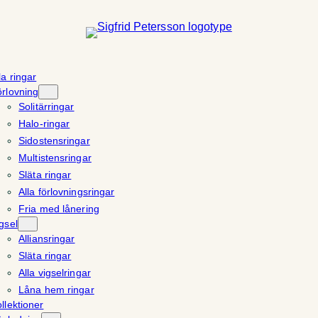
la ringar
rlovning
Solitärringar
Halo-ringar
Sidostensringar
Multistensringar
Släta ringar
Alla förlovningsringar
Fria med lånering
gsel
Alliansringar
Släta ringar
Alla vigselringar
Låna hem ringar
llektioner