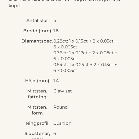
köpet.
Antal klor
4
Bredd (mm)
1.8
Diamantspec.
0.28ct: 1 x 0.15ct + 2 x 0.05ct +
6 x 0.005ct
0.36ct: 1 x 0.17ct + 2 x 0.08ct +
6 x 0.005ct
0.54ct: 1 x 0.25ct + 2 x 0.13ct +
6 x 0.005ct
Höjd (mm)
1.4
Mittsten,
Claw set
fattning
Mittsten,
Round
form
Ringprofil
Cushion
Sidostenar,
6