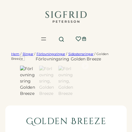
Hoppa
till
innehåll
Hem
/
Ringar
/
Förlovningsringar
/
Sidostensringar
/ Golden
Breeze
Golden Breeze