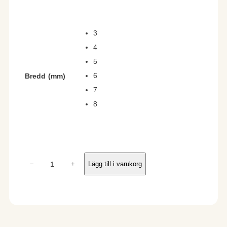
3
4
5
6
Bredd (mm)
7
8
R
−
+
Lägg till i varukorg
i
p
p
l
e
m