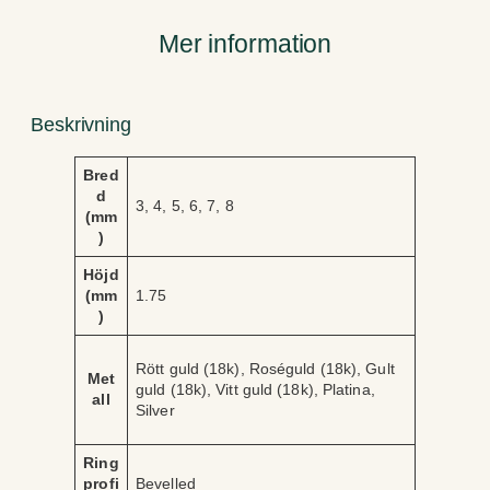
ä
n
Mer information
g
d
Beskrivning
Bred
d
3, 4, 5, 6, 7, 8
(mm
)
Höjd
(mm
1.75
)
Rött guld (18k), Roséguld (18k), Gult
Met
guld (18k), Vitt guld (18k), Platina,
all
Silver
Ring
profi
Bevelled