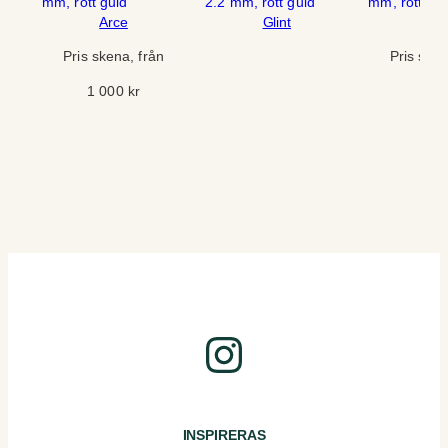
Arce
Glint
Oa
Pris skena, från
Pris sken
1 000
kr
90
Instagram
INSPIRERAS