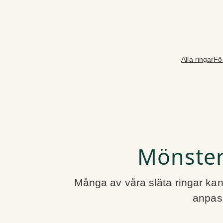
Hoppa
till
innehåll
Alla ringar
Fö
Mönster 
Många av våra släta ringar kan
anpass