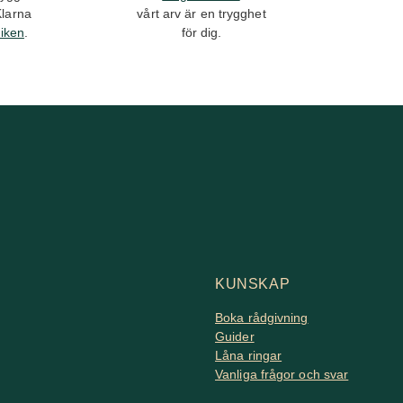
Klarna
vårt arv är en trygghet
tiken
.
för dig.
KUNSKAP
Boka rådgivning
Guider
Låna ringar
Vanliga frågor och svar