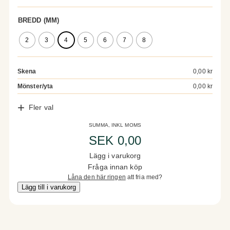
BREDD (MM)
2
3
4
5
6
7
8
Kontroller
Skena
0,00
kr
Mönster/yta
0,00 kr
Fler val
ⓘ Naturlig diamant.
Läs mer
.
Konfigurator
Total
SUMMA, INKL MOMS
Yta
SEK
0,00
Lägg i varukorg
Fråga innan köp
0,00 kr (se våra
mönster
)
Låna den här ringen
att fria med?
Storlek
Lägg till i varukorg
Storlek och mätning
Gravyr