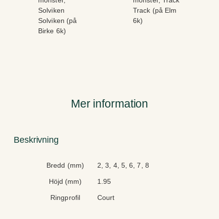
Track (på Elm
Solviken (på
6k)
Birke 6k)
Mer information
Beskrivning
A
V
Bredd (mm)
2, 3, 4, 5, 6, 7, 8
tt
ä
Höjd (mm)
1.95
ri
r
b
d
Ringprofil
Court
u
e
t