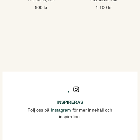
Pris skena, från
Pris skena, från
900
kr
1 100
kr
Instagram
INSPIRERAS
Följ oss på
Instagram
för mer innehåll och
inspiration.