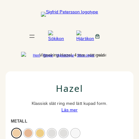
Hoppa
till
innehåll
Hem
/
Ringar
/
Vigselringar
/
Släta ringar
/ Hazel
Hazel
Klassisk slät ring med lätt kupad form.
Läs mer
METALL