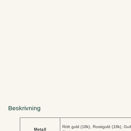
Beskrivning
A
V
Rött guld (18k), Roséguld (18k), Gult 
tt
Metall
ä