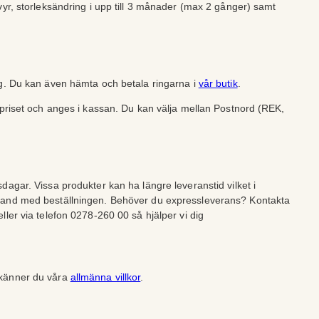
vyr, storleksändring i upp till 3 månader (max 2 gånger) samt
ng. Du kan även hämta och betala ringarna i
vår butik
.
lpriset och anges i kassan. Du kan välja mellan Postnord (REK,
dagar. Vissa produkter kan ha längre leveranstid vilket i
band med beställningen. Behöver du expressleverans? Kontakta
ller via telefon 0278-260 00 så hjälper vi dig
dkänner du våra
allmänna villkor
.