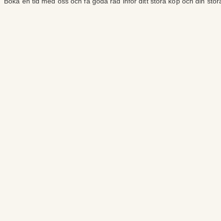
Boka en tid med oss och få goda råd inför ditt stora köp och din sto