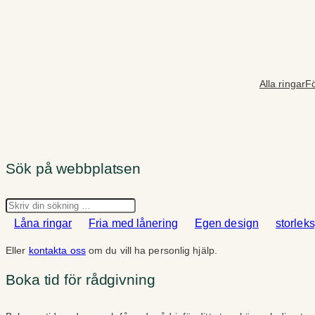
Hoppa
till
innehåll
Alla ringar
Fö
Sök på webbplatsen
Sök
Låna ringar
Fria med lånering
Egen design
storlek
Eller
kontakta oss
om du vill ha personlig hjälp.
Boka tid för rådgivning