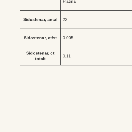
Platina
ri
r
b
d
u
e
t
Sidostenar, antal
22
Sidostenar, ct/st
0.005
Sidostenar, ct
0.11
totalt