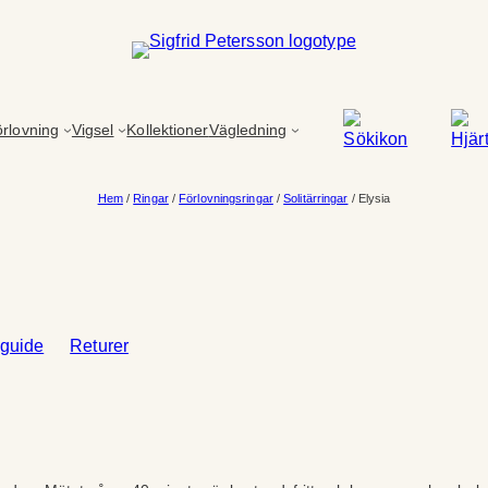
rlovning
Vigsel
Kollektioner
Vägledning
Hem
/
Ringar
/
Förlovningsringar
/
Solitärringar
/ Elysia
sguide
Returer