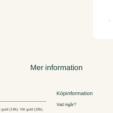
E
−
l
y
s
i
a
m
ä
n
Mer information
g
d
Köpinformation
Vad ingår?
guld (18k), Vitt guld (18k),