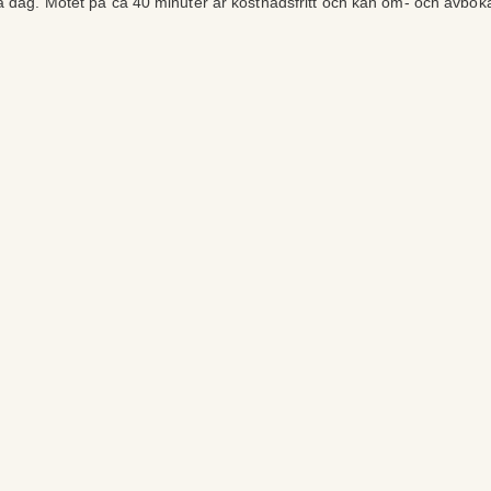
ra dag. Mötet på ca 40 minuter är kostnadsfritt och kan om- och avbok