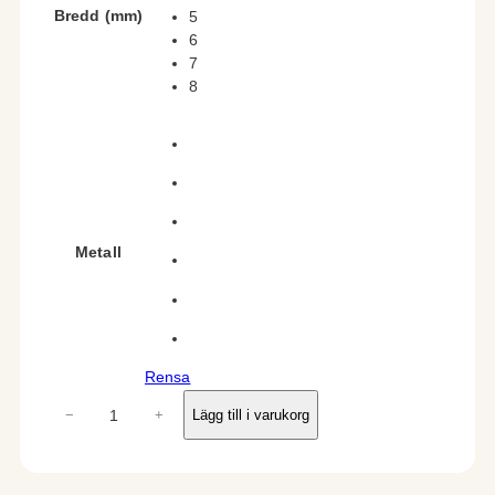
Bredd (mm)
5
6
7
8
Metall
Rensa
A
−
+
Lägg till i varukorg
r
c
e
m