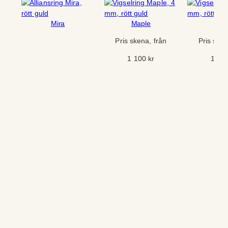
Mira
Maple
Del
Pris skena, från
Pris sken
1 100
kr
1 00