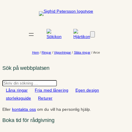
Hoppa
till
innehåll
Hem
/
Ringar
/
Vigselringar
/
Släta ringar
/ Arce
Sök på webbplatsen
Sök
Låna ringar
Fria med lånering
Egen design
storleksguide
Returer
Eller
kontakta oss
om du vill ha personlig hjälp.
Boka tid för rådgivning