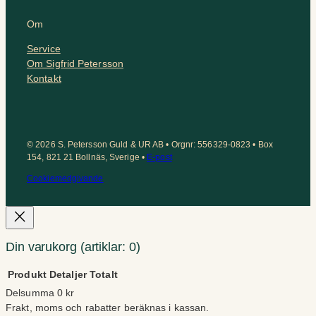
Om
Service
Om Sigfrid Petersson
Kontakt
© 2026 S. Petersson Guld & UR AB • Orgnr: 556329-0823 • Box
154, 821 21 Bollnäs, Sverige •
E-post
Cookiemedgivande
Din varukorg
(artiklar: 0)
Produkt
Detaljer
Totalt
Delsumma
0 kr
Produkter
Frakt, moms och rabatter beräknas i kassan.