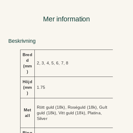
ä
n
Mer information
g
d
Beskrivning
A
Bred
V
tt
d
ä
2, 3, 4, 5, 6, 7, 8
ri
(mm
r
b
)
d
u
e
Höjd
t
(mm
1.75
)
Rött guld (18k), Roséguld (18k), Gult
Met
guld (18k), Vitt guld (18k), Platina,
all
Silver
Ring