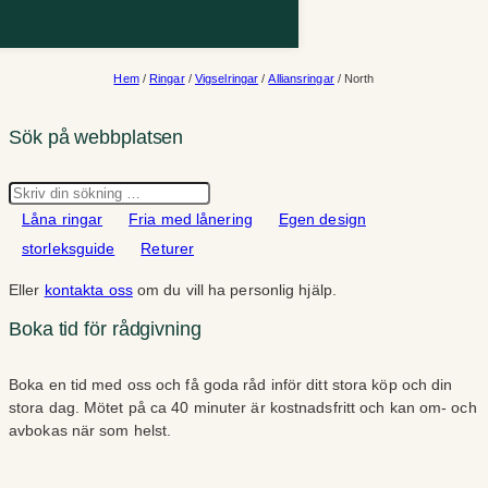
Hem
/
Ringar
/
Vigselringar
/
Alliansringar
/ North
Sök på webbplatsen
Sök
Låna ringar
Fria med lånering
Egen design
storleksguide
Returer
Eller
kontakta oss
om du vill ha personlig hjälp.
Boka tid för rådgivning
Boka en tid med oss och få goda råd inför ditt stora köp och din
stora dag. Mötet på ca 40 minuter är kostnadsfritt och kan om- och
avbokas när som helst.