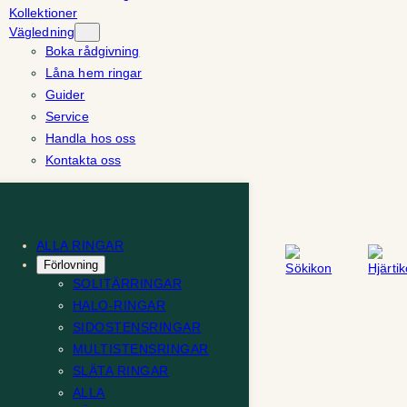
Kollektioner
Vägledning
Boka rådgivning
Låna hem ringar
Guider
Service
Handla hos oss
Kontakta oss
ALLA RINGAR
Förlovning
SOLITÄRRINGAR
HALO-RINGAR
SIDOSTENSRINGAR
MULTISTENSRINGAR
SLÄTA RINGAR
ALLA