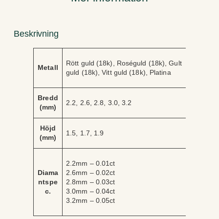
g
d
Beskrivning
A
V
Rött guld (18k), Roséguld (18k), Gult
tt
Metall
ä
guld (18k), Vitt guld (18k), Platina
ri
r
b
d
u
e
Bredd
t
2.2, 2.6, 2.8, 3.0, 3.2
(mm)
Höjd
1.5, 1.7, 1.9
(mm)
2.2mm – 0.01ct
Diama
2.6mm – 0.02ct
ntspe
2.8mm – 0.03ct
c.
3.0mm – 0.04ct
3.2mm – 0.05ct