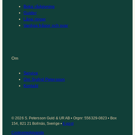
Boka rådgivning
Guider
Låna ringar
Vanliga frågor och svar
Om
Service
Om Sigfrid Petersson
Kontakt
© 2026 S. Petersson Guld & UR AB • Orgnr: 556329-0823 • Box
154, 821 21 Bollnäs, Sverige •
E-post
Cookiemedgivande