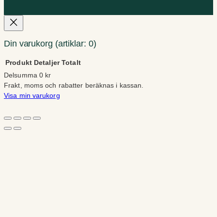
Din varukorg
(artiklar: 0)
Produkt
Detaljer
Totalt
Delsumma
0 kr
Produkter
Frakt, moms och rabatter beräknas i kassan.
Visa min varukorg
i
Gå till kassan
varukorg