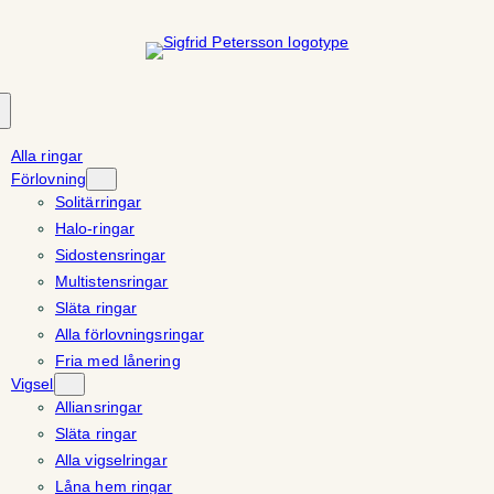
Hoppa
till
innehåll
Alla ringar
Förlovning
Solitärringar
Halo-ringar
Sidostensringar
Multistensringar
Släta ringar
Alla förlovningsringar
Fria med lånering
Vigsel
Alliansringar
Släta ringar
Alla vigselringar
Låna hem ringar