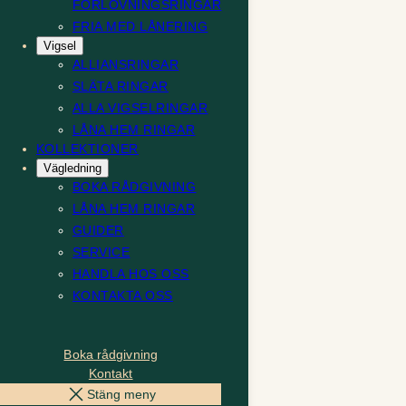
FÖRLOVNINGSRINGAR
FRIA MED LÅNERING
Vigsel
ALLIANSRINGAR
SLÄTA RINGAR
ALLA VIGSELRINGAR
LÅNA HEM RINGAR
KOLLEKTIONER
Vägledning
BOKA RÅDGIVNING
LÅNA HEM RINGAR
GUIDER
SERVICE
HANDLA HOS OSS
KONTAKTA OSS
Boka rådgivning
Kontakt
Stäng meny