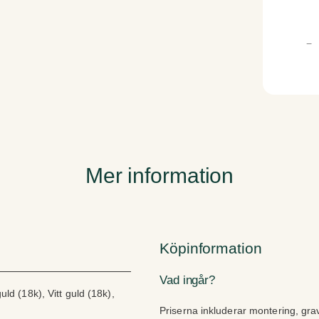
L
−
i
o
r
a
m
ä
n
g
Mer information
d
Köpinformation
Vad ingår?
uld (18k), Vitt guld (18k),
Priserna inkluderar montering, gra