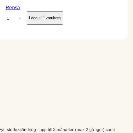
Rensa
+
Lägg till i varukorg
vyr, storleksändring i upp till 3 månader (max 2 gånger) samt