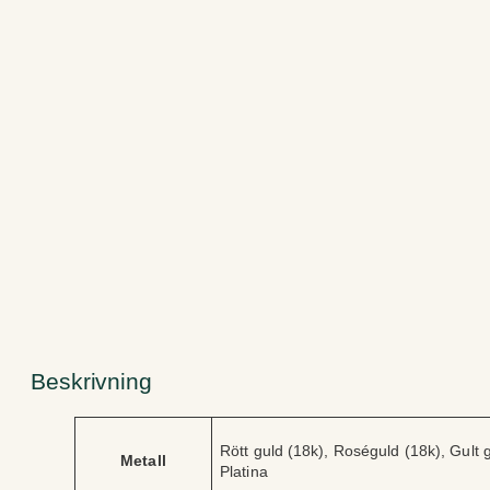
Beskrivning
A
V
Rött guld (18k), Roséguld (18k), Gult g
tt
Metall
ä
Platina
ri
r