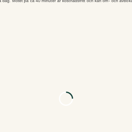
ra dag. Mötet på ca 40 minuter är kostnadsfritt och kan om- och avbok