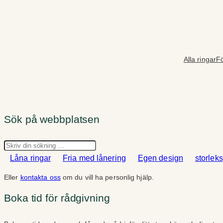
Hoppa
till
innehåll
Alla ringar
Fö
Sök på webbplatsen
Sök
Låna ringar
Fria med lånering
Egen design
storlek
Eller
kontakta oss
om du vill ha personlig hjälp.
Boka tid för rådgivning