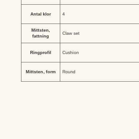
b
d
u
e
t
Antal klor
4
Mittsten,
Claw set
fattning
Ringprofil
Cushion
Mittsten, form
Round