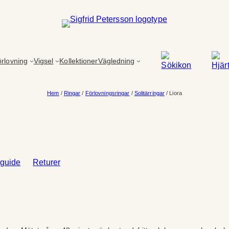
rlovning
Vigsel
Kollektioner
Vägledning
Hem
/
Ringar
/
Förlovningsringar
/
Solitärringar
/ Liora
sguide
Returer