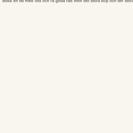
Boka en tid med oss och få goda råd inför ditt stora köp och din sto