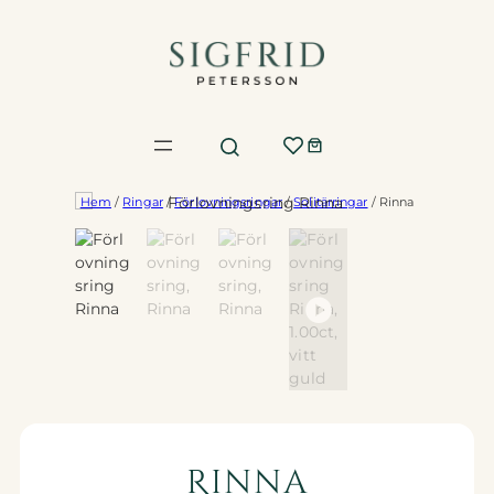
Hoppa
till
innehåll
Hem
/
Ringar
/
Förlovningsringar
/
Solitärringar
/ Rinna
Rinna