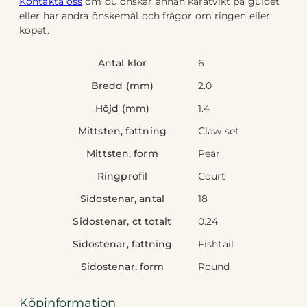
Kontakta oss
om du önskar annan karatvikt på guldet
eller har andra önskemål och frågor om ringen eller
köpet.
Antal klor
6
Bredd (mm)
2.0
Höjd (mm)
1.4
Mittsten, fattning
Claw set
Mittsten, form
Pear
Ringprofil
Court
Sidostenar, antal
18
Sidostenar, ct totalt
0.24
Sidostenar, fattning
Fishtail
Sidostenar, form
Round
Köpinformation