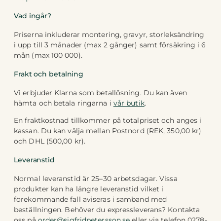
Vad ingår?
Priserna inkluderar montering, gravyr, storleksändring
i upp till 3 månader (max 2 gånger) samt försäkring i 6
mån (max 100 000).
Frakt och betalning
Vi erbjuder Klarna som betallösning. Du kan även
hämta och betala ringarna i
vår butik
.
En fraktkostnad tillkommer på totalpriset och anges i
kassan. Du kan välja mellan Postnord (REK, 350,00 kr)
och DHL (500,00 kr).
Leveranstid
Normal leveranstid är 25–30 arbetsdagar. Vissa
produkter kan ha längre leveranstid vilket i
förekommande fall aviseras i samband med
beställningen. Behöver du expressleverans? Kontakta
oss på
order@sigfridpetersson.se
eller via telefon 0278-