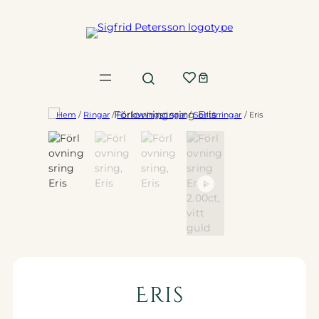
Hoppa
till
innehåll
Hem
/
Ringar
/
Förlovningsringar
/
Solitärringar
/ Eris
Eris