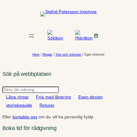
Hoppa
till
innehåll
Hem
/
Ringar
/
Ytor och mönster
/ Eget mönster
Sök på webbplatsen
Sök
Låna ringar
Fria med lånering
Egen design
storleksguide
Returer
Eller
kontakta oss
om du vill ha personlig hjälp.
Boka tid för rådgivning