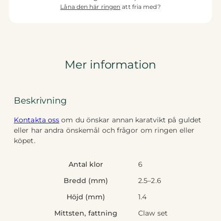
Låna den här ringen
att fria med?
Certifikat ingår fr. 0.25 ct
Storlek
Storlek och mätning
Gravyr
Mer information
Beskrivning
Kontakta oss
om du önskar annan karatvikt på guldet
eller har andra önskemål och frågor om ringen eller
köpet.
Antal klor
6
Bredd (mm)
2.5–2.6
Höjd (mm)
1.4
Mittsten, fattning
Claw set