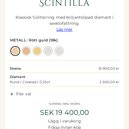
Scintilla
Klassisk Solitärring med briljantslipad diamant i
sexklofattning.
Läs mer
METALL
: Rött guld (18k)
Kontroller
Skena
16 900,00
kr
Diamant
Rund | Created | 0.25ct
2 500,00 kr
Fler val
Konfigurator
Diamantkvalitet
Total
SUMMA, INKL MOMS
Created
Elegant
Exclusive
ⓘ Labbodlad diamant.
Läs mer
.
SEK
19 400,00
Ct mittsten
Lägg i varukorg
Fråga innan köp