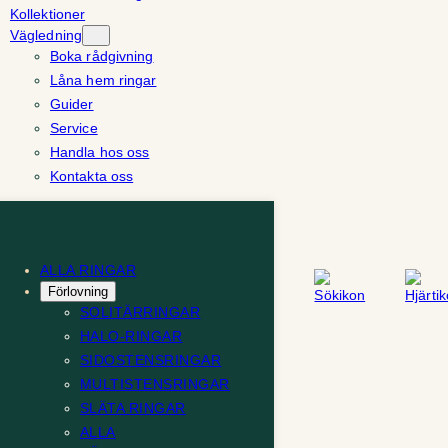
Kollektioner
Vägledning
Boka rådgivning
Låna hem ringar
Guider
Service
Handla hos oss
Kontakta oss
ALLA RINGAR
Förlovning
SOLITÄRRINGAR
HALO-RINGAR
SIDOSTENSRINGAR
MULTISTENSRINGAR
SLÄTA RINGAR
ALLA