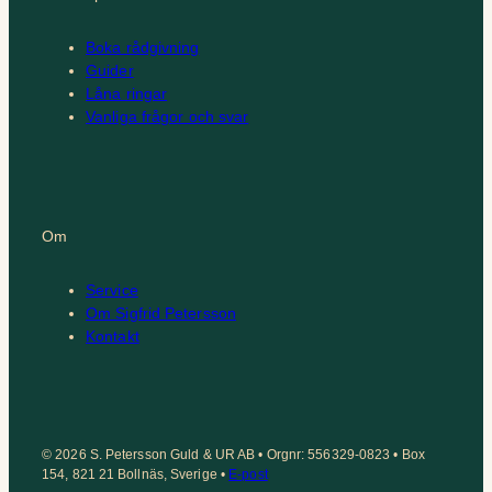
Boka rådgivning
Guider
Låna ringar
Vanliga frågor och svar
Om
Service
Om Sigfrid Petersson
Kontakt
© 2026 S. Petersson Guld & UR AB • Orgnr: 556329-0823 • Box
154, 821 21 Bollnäs, Sverige •
E-post