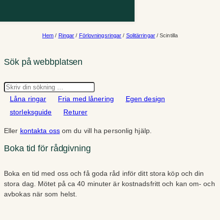
Hem
/
Ringar
/
Förlovningsringar
/
Solitärringar
/ Scintilla
Sök på webbplatsen
Sök
Låna ringar
Fria med lånering
Egen design
storleksguide
Returer
Eller
kontakta oss
om du vill ha personlig hjälp.
Boka tid för rådgivning
Boka en tid med oss och få goda råd inför ditt stora köp och din
stora dag. Mötet på ca 40 minuter är kostnadsfritt och kan om- och
avbokas när som helst.