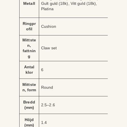
ä
Metall
Gult guld (18k), Vitt guld (18k),
ri
r
Platina
b
d
u
e
t
Ringpr
Cushion
ofil
Mittste
n,
Claw set
fattnin
g
Antal
6
klor
Mittste
Round
n, form
Bredd
2.5–2.6
(mm)
Höjd
1.4
(mm)