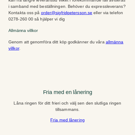
kan ha längre leveranstid vilket i förekommande fall aviseras
i samband med beställningen. Behöver du expressleverans?
Kontakta oss på
order@sigfridpetersson.se
eller via telefon
0278-260 00 så hjälper vi dig
Allmänna villkor
Genom att genomföra ditt köp godkänner du våra
allmänna
villkor
.
Fria med en lånering
Låna ringen för ditt frieri och välj sen den slutliga ringen
tillsammans.
Fria med lånering