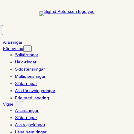
Hoppa
till
innehåll
Alla ringar
Förlovning
Solitärringar
Halo-ringar
Sidostensringar
Multistensringar
Släta ringar
Alla förlovningsringar
Fria med lånering
Vigsel
Alliansringar
Släta ringar
Alla vigselringar
Låna hem ringar