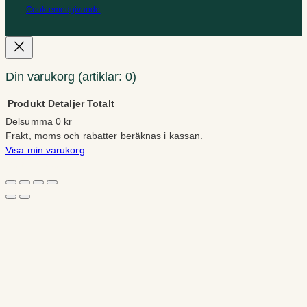
Cookiemedgivande
Din varukorg
(artiklar: 0)
Produkt
Detaljer
Totalt
Delsumma
0 kr
Produkter
Frakt, moms och rabatter beräknas i kassan.
Visa min varukorg
i
Gå till kassan
varukorg