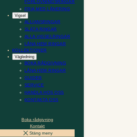
FÖRLOVNINGSRINGAR
FRIA MED LÅNERING
Vigsel
ALLIANSRINGAR
SLÄTA RINGAR
ALLA VIGSELRINGAR
LÅNA HEM RINGAR
KOLLEKTIONER
Vägledning
BOKA RÅDGIVNING
LÅNA HEM RINGAR
GUIDER
SERVICE
HANDLA HOS OSS
KONTAKTA OSS
Boka rådgivning
Kontakt
Stäng meny