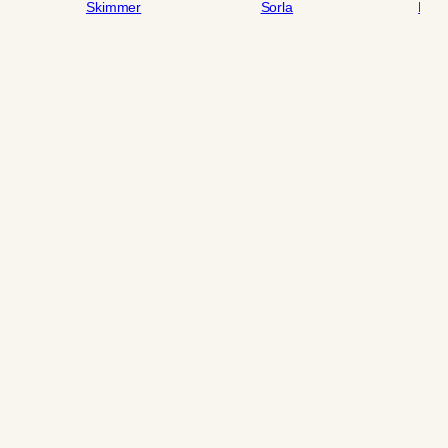
Skimmer
Sorla
Lum