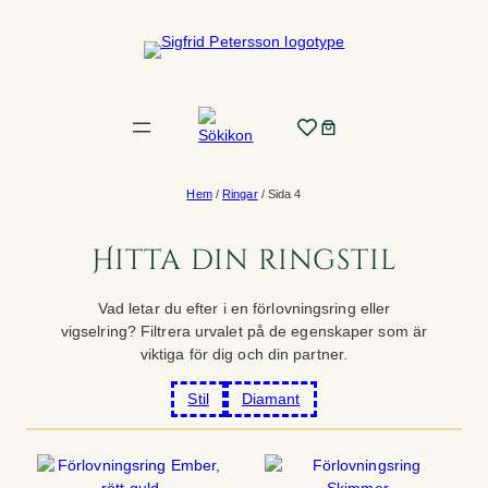
Hoppa
till
innehåll
Hem
/
Ringar
/ Sida 4
Hitta din ringstil
Vad letar du efter i en förlovningsring eller
vigselring? Filtrera urvalet på de egenskaper som är
viktiga för dig och din partner.
Stil
Diamant