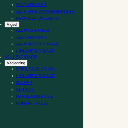
SLÄTA RINGAR
ALLA FÖRLOVNINGSRINGAR
FRIA MED LÅNERING
Vigsel
ALLIANSRINGAR
SLÄTA RINGAR
ALLA VIGSELRINGAR
LÅNA HEM RINGAR
KOLLEKTIONER
Vägledning
BOKA RÅDGIVNING
LÅNA HEM RINGAR
GUIDER
SERVICE
HANDLA HOS OSS
KONTAKTA OSS