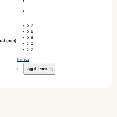
2.2
2.6
2.8
dd (mm)
3.0
3.2
Rensa
+
Lägg till i varukorg