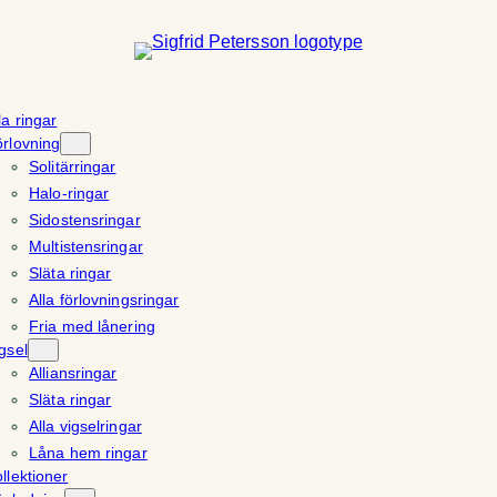
la ringar
rlovning
Solitärringar
Halo-ringar
Sidostensringar
Multistensringar
Släta ringar
Alla förlovningsringar
Fria med lånering
gsel
Alliansringar
Släta ringar
Alla vigselringar
Låna hem ringar
llektioner