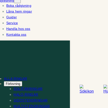
ägledning
Boka rådgivning
Låna hem ringar
Guider
Service
Handla hos oss
Kontakta oss
ALLA RINGAR
Förlovning
SOLITÄRRINGAR
HALO-RINGAR
SIDOSTENSRINGAR
MULTISTENSRINGAR