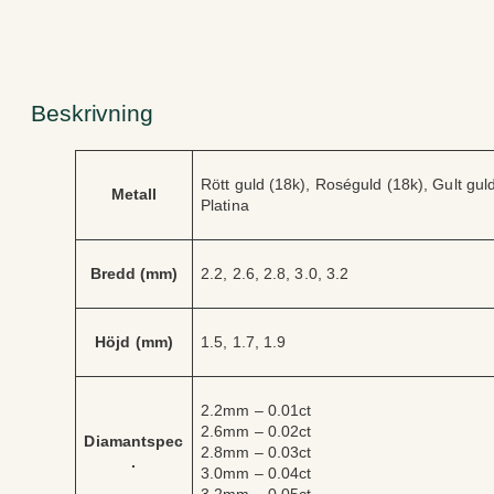
Beskrivning
A
V
Rött guld (18k), Roséguld (18k), Gult guld 
tt
Metall
ä
Platina
ri
r
b
d
u
e
t
Bredd (mm)
2.2, 2.6, 2.8, 3.0, 3.2
Höjd (mm)
1.5, 1.7, 1.9
2.2mm – 0.01ct
2.6mm – 0.02ct
Diamantspec
2.8mm – 0.03ct
.
3.0mm – 0.04ct
3.2mm – 0.05ct