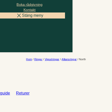
Boka rådgivning
Kontakt
Stäng meny
Hem
/
Ringar
/
Vigselringar
/
Alliansringar
/ North
sguide
Returer