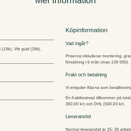
Mer information
d
Köpinformation
Vad ingår?
(18k), Vitt guld (18k),
Priserna inkluderar montering, gra
försäkring i 6 mån (max 100 000).
Frakt och betalning
Vi erbjuder Klarna som betallösni
En fraktkostnad tillkommer på tota
350,00 kr) och DHL (500,00 kr).
Leveranstid
Normal leveranstid är 25–30 arbets