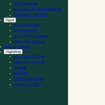
SLÄTA RINGAR
ALLA FÖRLOVNINGSRINGAR
FRIA MED LÅNERING
Vigsel
ALLIANSRINGAR
SLÄTA RINGAR
ALLA VIGSELRINGAR
LÅNA HEM RINGAR
KOLLEKTIONER
Vägledning
BOKA RÅDGIVNING
LÅNA HEM RINGAR
GUIDER
SERVICE
HANDLA HOS OSS
KONTAKTA OSS