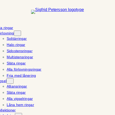
la ringar
rlovning
Solitärringar
Halo-ringar
Sidostensringar
Multistensringar
Släta ringar
Alla förlovningsringar
Fria med lånering
gsel
Alliansringar
Släta ringar
Alla vigselringar
Låna hem ringar
llektioner