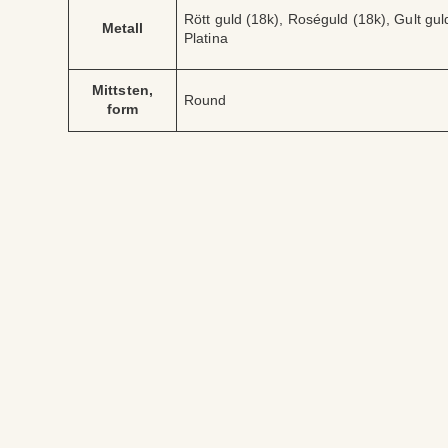
A
V
Rött guld (18k), Roséguld (18k), Gult guld
tt
Metall
ä
Platina
ri
r
b
d
u
e
Mittsten,
t
Round
form