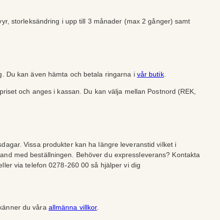
vyr, storleksändring i upp till 3 månader (max 2 gånger) samt
ng. Du kan även hämta och betala ringarna i
vår butik
.
lpriset och anges i kassan. Du kan välja mellan Postnord (REK,
dagar. Vissa produkter kan ha längre leveranstid vilket i
band med beställningen. Behöver du expressleverans? Kontakta
ller via telefon 0278-260 00 så hjälper vi dig
dkänner du våra
allmänna villkor
.