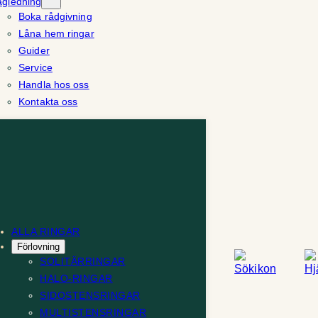
ägledning
Boka rådgivning
Låna hem ringar
Guider
Service
Handla hos oss
Kontakta oss
ALLA RINGAR
Förlovning
SOLITÄRRINGAR
HALO-RINGAR
SIDOSTENSRINGAR
MULTISTENSRINGAR