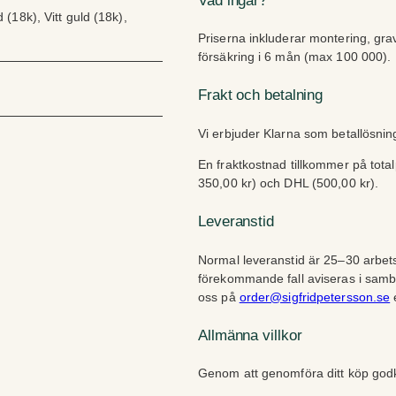
Vad ingår?
 (18k), Vitt guld (18k),
Priserna inkluderar montering, gra
försäkring i 6 mån (max 100 000).
Frakt och betalning
Vi erbjuder Klarna som betallösni
En fraktkostnad tillkommer på tota
350,00 kr) och DHL (500,00 kr).
Leveranstid
Normal leveranstid är 25–30 arbets
förekommande fall aviseras i sam
oss på
order@sigfridpetersson.se
e
Allmänna villkor
Genom att genomföra ditt köp go