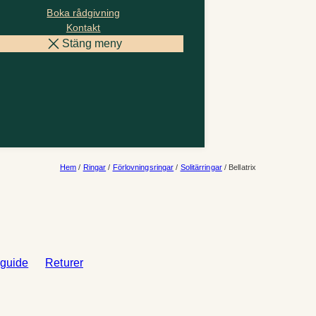
Boka rådgivning
Kontakt
Stäng meny
Hem
/
Ringar
/
Förlovningsringar
/
Solitärringar
/ Bellatrix
sguide
Returer