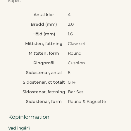
köpet.
Antal klor
4
Bredd (mm)
2.0
Höjd (mm)
1.6
Mittsten, fattning
Claw set
Mittsten, form
Round
Ringprofil
Cushion
Sidostenar, antal
8
Sidostenar, ct totalt
0.14
Sidostenar, fattning
Bar Set
Sidostenar, form
Round & Baguette
Köpinformation
Vad ingår?