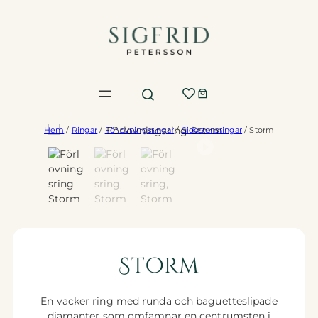
Hoppa
till
innehåll
Hem
/
Ringar
/
Förlovningsringar
/
Sidostensringar
/ Storm
Storm
En vacker ring med runda och baguetteslipade
diamanter som omfamnar en centrumsten i