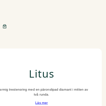
Litus
rmig trestensring med en päronslipad diamant i mitten av
två runda.
Läs mer