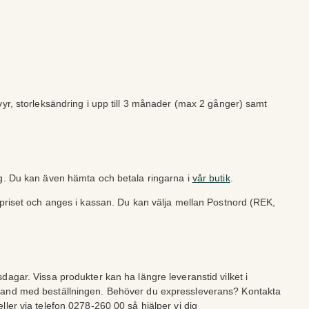
vyr, storleksändring i upp till 3 månader (max 2 gånger) samt
ng. Du kan även hämta och betala ringarna i
vår butik
.
lpriset och anges i kassan. Du kan välja mellan Postnord (REK,
dagar. Vissa produkter kan ha längre leveranstid vilket i
band med beställningen. Behöver du expressleverans? Kontakta
ller via telefon 0278-260 00 så hjälper vi dig