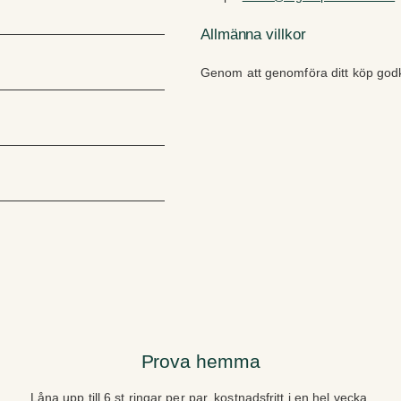
Allmänna villkor
Genom att genomföra ditt köp go
Prova hemma
Låna upp till 6 st ringar per par, kostnadsfritt i en hel vecka.