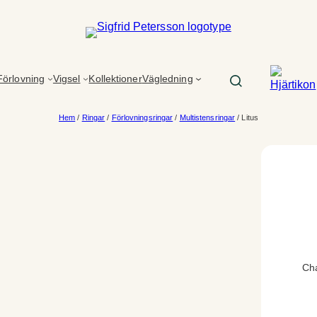
Förlovning
Vigsel
Kollektioner
Vägledning
Hem
/
Ringar
/
Förlovningsringar
/
Multistensringar
/ Litus
Cha