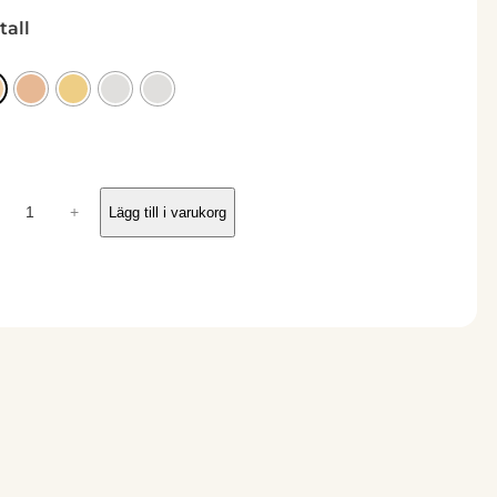
tall
+
Lägg till i varukorg