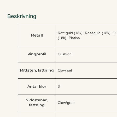
Beskrivning
A
Rött guld (18k), Roséguld (18k), Gul
t
V
Metall
(18k), Platina
t
ä
ri
r
b
d
u
e
Ringprofil
Cushion
t
Mittsten, fattning
Claw set
Antal klor
3
Sidostenar,
Claw/grain
fattning