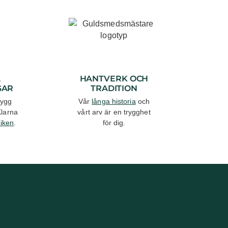
A
HANTVERK OCH
GAR
TRADITION
rygg
Vår
långa historia
och
Klarna
vårt arv är en trygghet
tiken
.
för dig.