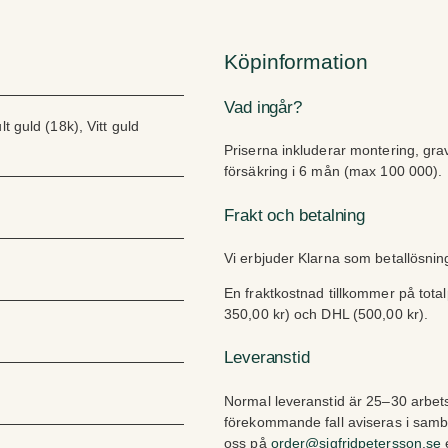
Köpinformation
Vad ingår?
t guld (18k), Vitt guld
Priserna inkluderar montering, gra
försäkring i 6 mån (max 100 000).
Frakt och betalning
Vi erbjuder Klarna som betallösni
En fraktkostnad tillkommer på tota
350,00 kr) och DHL (500,00 kr).
Leveranstid
Normal leveranstid är 25–30 arbets
förekommande fall aviseras i sam
oss på
order@sigfridpetersson.se
e