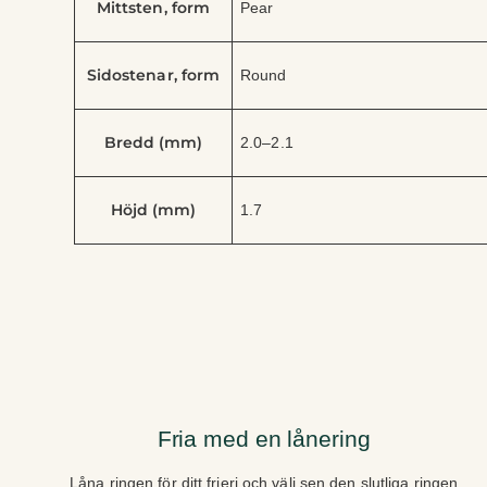
Mittsten, form
Pear
Sidostenar, form
Round
Bredd (mm)
2.0–2.1
Höjd (mm)
1.7
Fria med en lånering
Låna ringen för ditt frieri och välj sen den slutliga ringen