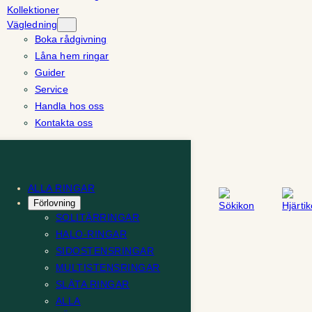
Kollektioner
Vägledning
Boka rådgivning
Låna hem ringar
Guider
Service
Handla hos oss
Kontakta oss
ALLA RINGAR
Förlovning
SOLITÄRRINGAR
HALO-RINGAR
SIDOSTENSRINGAR
MULTISTENSRINGAR
SLÄTA RINGAR
ALLA