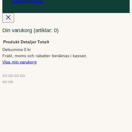
Cookiemedgivande
Din varukorg
(artiklar: 0)
Produkt
Detaljer
Totalt
Delsumma
0 kr
Produkter
Frakt, moms och rabatter beräknas i kassan.
Visa min varukorg
i
Gå till kassan
varukorg