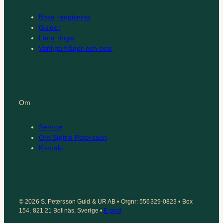
Boka rådgivning
Guider
Låna ringar
Vanliga frågor och svar
Om
Service
Om Sigfrid Petersson
Kontakt
© 2026 S. Petersson Guld & UR AB • Orgnr: 556329-0823 • Box
154, 821 21 Bollnäs, Sverige •
E-post