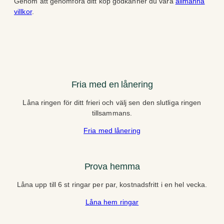
Genom att genomföra ditt köp godkänner du våra
allmänna
villkor
.
Fria med en lånering
Låna ringen för ditt frieri och välj sen den slutliga ringen
tillsammans.
Fria med lånering
Prova hemma
Låna upp till 6 st ringar per par, kostnadsfritt i en hel vecka.
Låna hem ringar