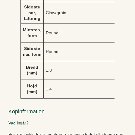
Sidoste
nar,
Claw/grain
fattning
Mittsten,
Round
form
Sidoste
Round
nar, form
Bredd
1.8
(mm)
Höjd
1.4
(mm)
Köpinformation
Vad ingår?
Priserna inkluderar montering, gravyr, storleksändring i upp