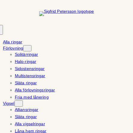
Hoppa
till
innehåll
Alla ringar
Förlovning
Solitärringar
Halo-ringar
Sidostensringar
Multistensringar
Släta ringar
Alla förlovningsringar
Fria med lånering
Vigsel
Alliansringar
Släta ringar
Alla vigselringar
Låna hem ringar