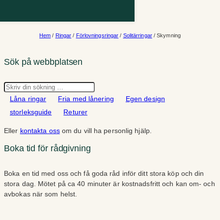
Hem
/
Ringar
/
Förlovningsringar
/
Solitärringar
/ Skymning
Sök på webbplatsen
Sök
Låna ringar
Fria med lånering
Egen design
storleksguide
Returer
Eller
kontakta oss
om du vill ha personlig hjälp.
Boka tid för rådgivning
Boka en tid med oss och få goda råd inför ditt stora köp och din
stora dag. Mötet på ca 40 minuter är kostnadsfritt och kan om- och
avbokas när som helst.