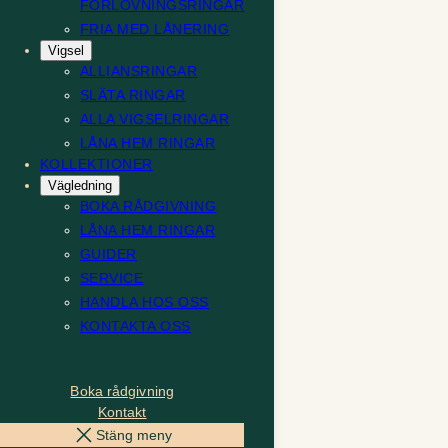
FÖRLOVNINGSRINGAR
FRIA MED LÅNERING
Vigsel
ALLIANSRINGAR
SLÄTA RINGAR
ALLA VIGSELRINGAR
LÅNA HEM RINGAR
KOLLEKTIONER
Vägledning
BOKA RÅDGIVNING
LÅNA HEM RINGAR
GUIDER
SERVICE
HANDLA HOS OSS
KONTAKTA OSS
Boka rådgivning
Kontakt
Stäng meny