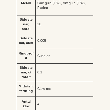
ä
Metall
Gult guld (18k), Vitt guld (18k),
ri
r
Platina
b
d
u
e
t
Sidoste
nar,
20
antal
Sidoste
0.005
nar, ct/st
Ringprof
Cushion
il
Sidoste
nar, ct
0.1
totalt
Mittsten,
Claw set
fattning
Antal
4
klor