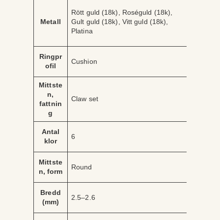
A
V
Rött guld (18k), Roséguld (18k),
tt
ä
Metall
Gult guld (18k), Vitt guld (18k),
ri
r
Platina
b
d
u
e
t
Ringpr
Cushion
ofil
Mittste
n,
Claw set
fattnin
g
Antal
6
klor
Mittste
Round
n, form
Bredd
2.5–2.6
(mm)