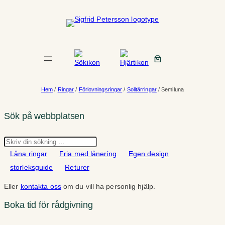
Hoppa
till
innehåll
Hem
/
Ringar
/
Förlovningsringar
/
Solitärringar
/ Semiluna
Sök på webbplatsen
Sök
Låna ringar
Fria med lånering
Egen design
storleksguide
Returer
Eller
kontakta oss
om du vill ha personlig hjälp.
Boka tid för rådgivning