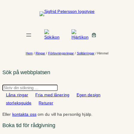
Hoppa
till
innehåll
Hem
/
Ringar
/
Förlovningsringar
/
Solitärringar
/ Himmel
Sök på webbplatsen
Sök
Låna ringar
Fria med lånering
Egen design
storleksguide
Returer
Eller
kontakta oss
om du vill ha personlig hjälp.
Boka tid för rådgivning