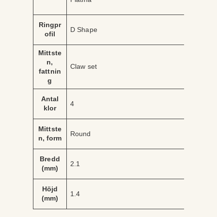
b
d
u
e
t
Ringpr
D Shape
ofil
Mittste
n,
Claw set
fattnin
g
Antal
4
klor
Mittste
Round
n, form
Bredd
2.1
(mm)
Höjd
1.4
(mm)