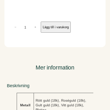
H
−
+
Lägg till i varukorg
i
m
m
e
l
m
ä
n
Mer information
g
d
Beskrivning
A
V
Rött guld (18k), Roséguld (18k),
tt
ä
Metall
Gult guld (18k), Vitt guld (18k),
ri
r
Platina