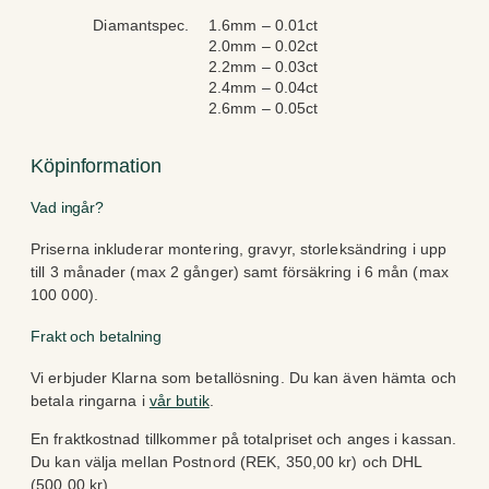
b
d
Diamantspec.
1.6mm – 0.01ct
u
e
2.0mm – 0.02ct
t
2.2mm – 0.03ct
2.4mm – 0.04ct
2.6mm – 0.05ct
Köpinformation
Vad ingår?
Priserna inkluderar montering, gravyr, storleksändring i upp
till 3 månader (max 2 gånger) samt försäkring i 6 mån (max
100 000).
Frakt och betalning
Vi erbjuder Klarna som betallösning. Du kan även hämta och
betala ringarna i
vår butik
.
En fraktkostnad tillkommer på totalpriset och anges i kassan.
Du kan välja mellan Postnord (REK, 350,00 kr) och DHL
(500,00 kr).