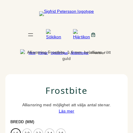
Hoppa
till
innehåll
Hem
/
Ringar
/
Vigselringar
/
Alliansringar
/ Frostbite
Frostbite
Alliansring med möjlighet att välja antal stenar.
Läs mer
BREDD (MM)