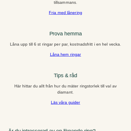
tillsammans.
Fria med lånering
Prova hemma
Låna upp till 6 st ringar per par, kostnadsfritt i en hel vecka.
Låna hem ringar
Tips & råd
Här hittar du allt från hur du mäter ringstorlek till val av
diamant.
Läs våra guider
Är du intresserad av en liknande ring?