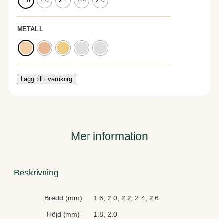
1.6
2.0
2.2
2.4
2.6
METALL
Lägg till i varukorg
Mer information
Beskrivning
A
V
Bredd (mm)
1.6, 2.0, 2.2, 2.4, 2.6
tt
ä
Höjd (mm)
1.8, 2.0
ri
r