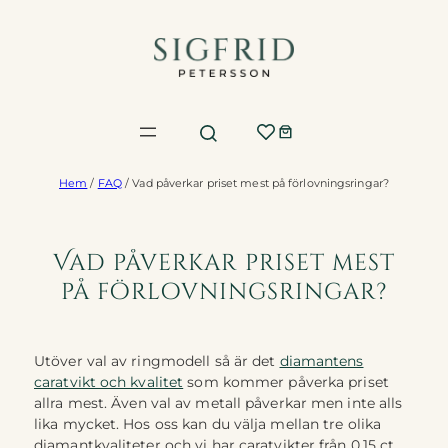
Hoppa
till
innehåll
Hem
/
FAQ
/ Vad påverkar priset mest på förlovningsringar?
Vad påverkar priset mest
på förlovningsringar?
Utöver val av ringmodell så är det
diamantens
caratvikt och kvalitet
som kommer påverka priset
allra mest. Även val av metall påverkar men inte alls
lika mycket. Hos oss kan du välja mellan tre olika
diamantkvaliteter och vi har caratvikter från 0.15 ct