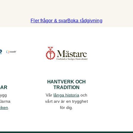
Fler frågor & svar
Boka rådgivning
A
HANTVERK OCH
GAR
TRADITION
rygg
Vår
långa historia
och
Klarna
vårt arv är en trygghet
tiken
.
för dig.