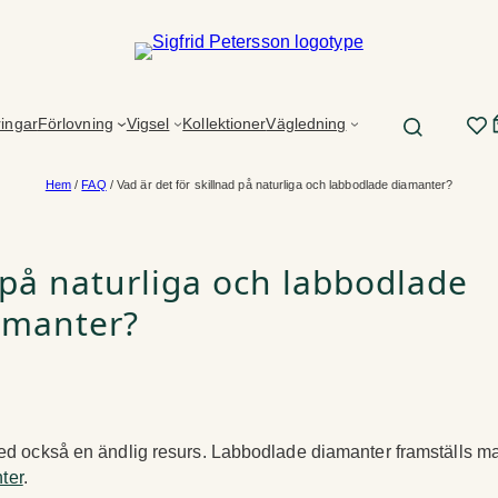
ringar
Förlovning
Vigsel
Kollektioner
Vägledning
Hem
/
FAQ
/ Vad är det för skillnad på naturliga och labbodlade diamanter?
d på naturliga och labbodlade
amanter?
d också en ändlig resurs. Labbodlade diamanter framställs man
ter
.