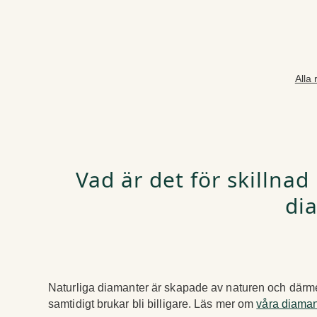
Hoppa
till
innehåll
Alla 
Vad är det för skillna
di
Naturliga diamanter är skapade av naturen och därme
samtidigt brukar bli billigare. Läs mer om
våra diaman