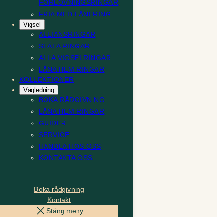
FÖRLOVNINGSRINGAR
FRIA MED LÅNERING
Vigsel
ALLIANSRINGAR
SLÄTA RINGAR
ALLA VIGSELRINGAR
LÅNA HEM RINGAR
KOLLEKTIONER
Vägledning
BOKA RÅDGIVNING
LÅNA HEM RINGAR
GUIDER
SERVICE
HANDLA HOS OSS
KONTAKTA OSS
Boka rådgivning
Kontakt
Stäng meny