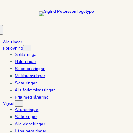
Hoppa
till
innehåll
Alla ringar
Förlovning
Solitärringar
Halo-ringar
Sidostensringar
Multistensringar
Släta ringar
Alla förlovningsringar
Fria med lånering
Vigsel
Alliansringar
Släta ringar
Alla vigselringar
Låna hem ringar