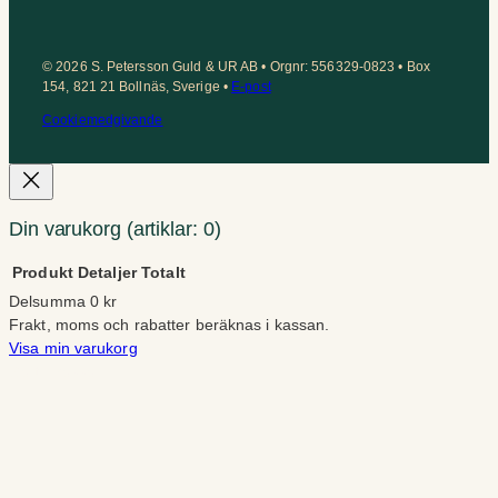
© 2026 S. Petersson Guld & UR AB • Orgnr: 556329-0823 • Box
154, 821 21 Bollnäs, Sverige •
E-post
Cookiemedgivande
Din varukorg
(artiklar: 0)
Produkt
Detaljer
Totalt
Delsumma
0 kr
Produkter
Frakt, moms och rabatter beräknas i kassan.
Visa min varukorg
i
Gå till kassan
varukorg