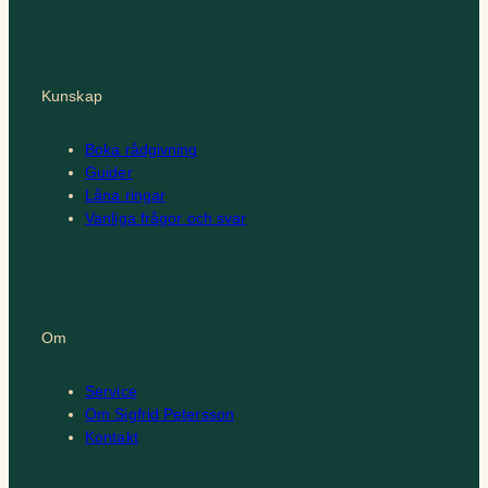
Kunskap
Boka rådgivning
Guider
Låna ringar
Vanliga frågor och svar
Om
Service
Om Sigfrid Petersson
Kontakt