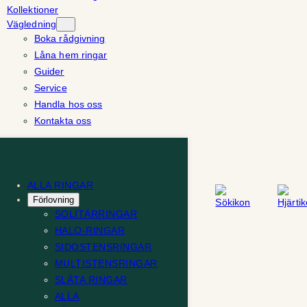
Kollektioner
Vägledning
Boka rådgivning
Låna hem ringar
Guider
Service
Handla hos oss
Kontakta oss
ALLA RINGAR
Förlovning
SOLITÄRRINGAR
HALO-RINGAR
SIDOSTENSRINGAR
MULTISTENSRINGAR
SLÄTA RINGAR
ALLA