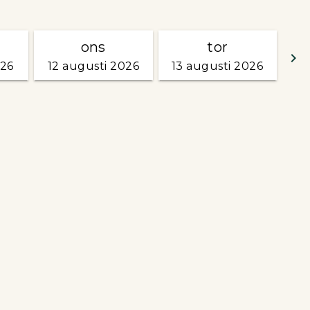
ons
tor
keyboard_arrow_right
026
12 augusti 2026
13 augusti 2026
G