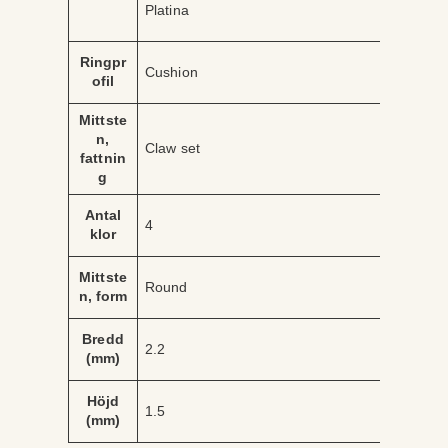
r
Platina
b
d
u
e
t
Ringpr
Cushion
ofil
Mittste
n,
Claw set
fattnin
g
Antal
4
klor
Mittste
Round
n, form
Bredd
2.2
(mm)
Höjd
1.5
(mm)