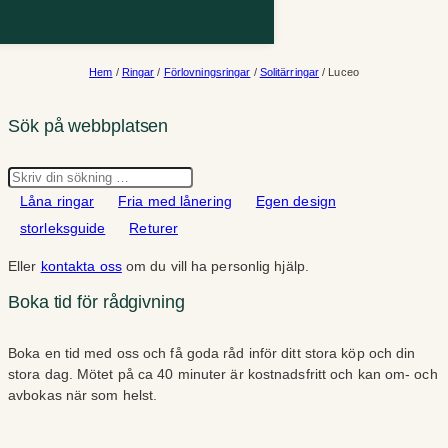
Hem
/
Ringar
/
Förlovningsringar
/
Solitärringar
/ Luceo
Sök på webbplatsen
Sök
Låna ringar
Fria med lånering
Egen design
storleksguide
Returer
Eller
kontakta oss
om du vill ha personlig hjälp.
Boka tid för rådgivning
Boka en tid med oss och få goda råd inför ditt stora köp och din
stora dag. Mötet på ca 40 minuter är kostnadsfritt och kan om- och
avbokas när som helst.