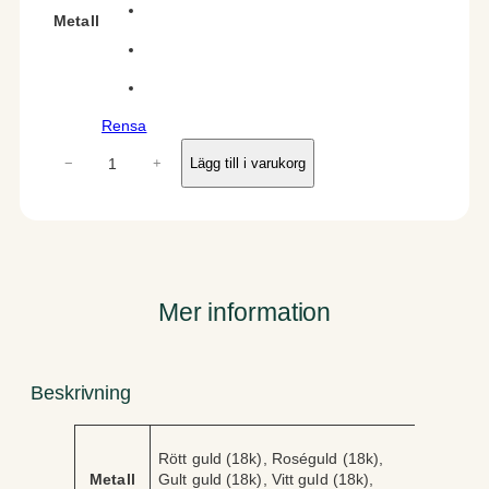
Metall
Rensa
L
−
+
Lägg till i varukorg
u
c
e
o
m
ä
Mer information
n
g
d
Beskrivning
A
V
Rött guld (18k), Roséguld (18k),
tt
ä
Metall
Gult guld (18k), Vitt guld (18k),
ri