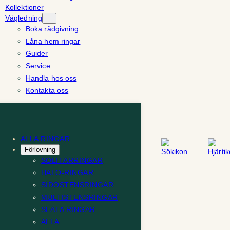
Kollektioner
Vägledning
Boka rådgivning
Låna hem ringar
Guider
Service
Handla hos oss
Kontakta oss
ALLA RINGAR
Förlovning
SOLITÄRRINGAR
HALO-RINGAR
SIDOSTENSRINGAR
MULTISTENSRINGAR
SLÄTA RINGAR
ALLA