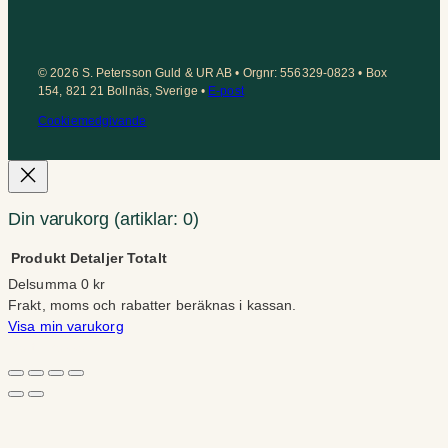
© 2026 S. Petersson Guld & UR AB • Orgnr: 556329-0823 • Box
154, 821 21 Bollnäs, Sverige •
E-post
Cookiemedgivande
Din varukorg
(artiklar: 0)
Produkt
Detaljer
Totalt
Delsumma
0 kr
Produkter
Frakt, moms och rabatter beräknas i kassan.
Visa min varukorg
i
Gå till kassan
varukorg