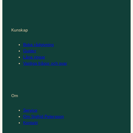
Kunskap
Boka rådgivning
Guider
Låna ringar
Vanliga frågor och svar
Om
Service
Om Sigfrid Petersson
Kontakt