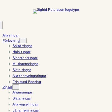
Hoppa
till
innehåll
Alla ringar
Förlovning
Solitärringar
Halo-ringar
Sidostensringar
Multistensringar
Släta ringar
Alla förlovningsringar
Fria med lånering
Vigsel
Alliansringar
Släta ringar
Alla vigselringar
Låna hem ringar