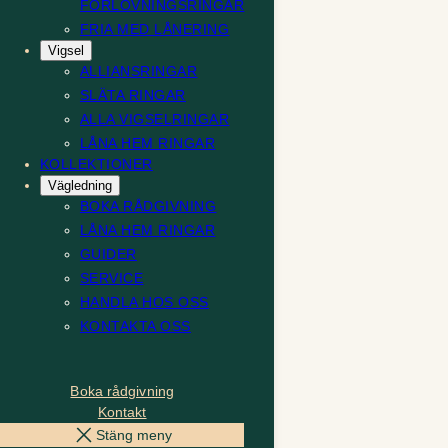
FÖRLOVNINGSRINGAR
FRIA MED LÅNERING
Vigsel
ALLIANSRINGAR
SLÄTA RINGAR
ALLA VIGSELRINGAR
LÅNA HEM RINGAR
KOLLEKTIONER
Vägledning
BOKA RÅDGIVNING
LÅNA HEM RINGAR
GUIDER
SERVICE
HANDLA HOS OSS
KONTAKTA OSS
Boka rådgivning
Kontakt
Stäng meny