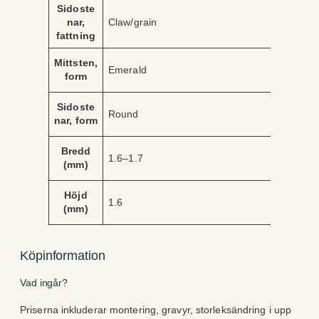
Sidoste
nar,
Claw/grain
fattning
Mittsten,
Emerald
form
Sidoste
Round
nar, form
Bredd
1.6–1.7
(mm)
Höjd
1.6
(mm)
Köpinformation
Vad ingår?
Priserna inkluderar montering, gravyr, storleksändring i upp