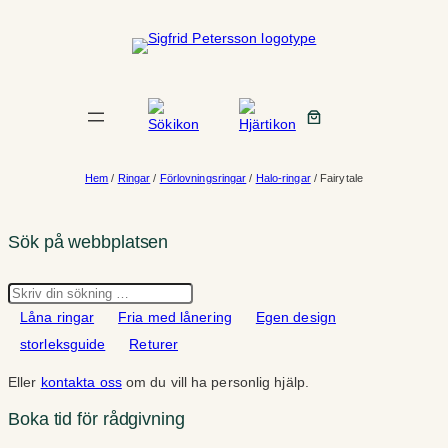
Hoppa
till
innehåll
Hem
/
Ringar
/
Förlovningsringar
/
Halo-ringar
/ Fairytale
Sök på webbplatsen
Sök
Låna ringar
Fria med lånering
Egen design
storleksguide
Returer
Eller
kontakta oss
om du vill ha personlig hjälp.
Boka tid för rådgivning