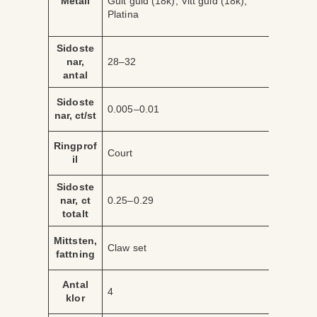
Metall
Gult guld (18k), Vitt guld (18k),
ri
r
Platina
b
d
u
e
t
Sidoste
nar,
28–32
antal
Sidoste
0.005–0.01
nar, ct/st
Ringprof
Court
il
Sidoste
nar, ct
0.25–0.29
totalt
Mittsten,
Claw set
fattning
Antal
4
klor