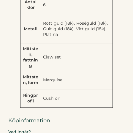
Antal
6
klor
Rött guld (18k), Roséguld (18k),
Metall
Gult guld (18k), Vitt guld (18k),
Platina
Mittste
n,
Claw set
fattnin
g
Mittste
Marquise
n, form
Ringpr
Cushion
ofil
Köpinformation
Vad ingår?