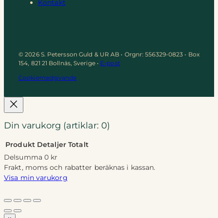
Kontakt
© 2026 S. Petersson Guld & UR AB • Orgnr: 556329-0823 • Box
154, 821 21 Bollnäs, Sverige •
E-post
Cookiemedgivande
Din varukorg
(artiklar: 0)
Produkt
Detaljer
Totalt
Delsumma
0 kr
Produkter
Frakt, moms och rabatter beräknas i kassan.
Visa min varukorg
i
Gå till kassan
varukorg