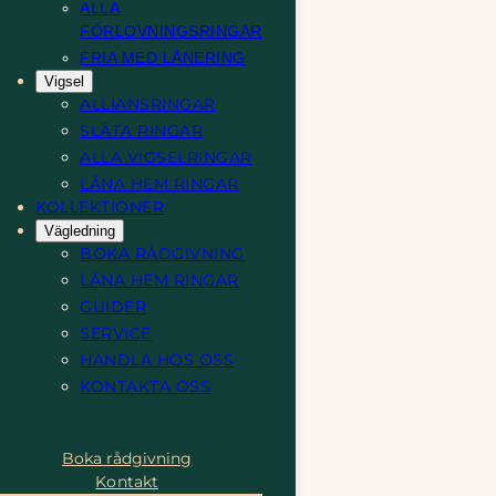
ALLA
FÖRLOVNINGSRINGAR
FRIA MED LÅNERING
Vigsel
ALLIANSRINGAR
SLÄTA RINGAR
ALLA VIGSELRINGAR
LÅNA HEM RINGAR
KOLLEKTIONER
Vägledning
BOKA RÅDGIVNING
LÅNA HEM RINGAR
GUIDER
SERVICE
HANDLA HOS OSS
KONTAKTA OSS
Boka rådgivning
Kontakt