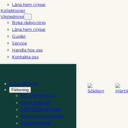
Låna hem ringar
Kollektioner
Vägledning
Boka rådgivning
Låna hem ringar
Guider
Service
Handla hos oss
Kontakta oss
ALLA RINGAR
Förlovning
SOLITÄRRINGAR
HALO-RINGAR
SIDOSTENSRINGAR
MULTISTENSRINGAR
SLÄTA RINGAR