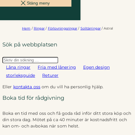
Stäng meny
Hem
/
Ringar
/
Förlovningsringar
/
Solitärringar
/ Astral
Sök på webbplatsen
Sök
Låna ringar
Fria med lånering
Egen design
storleksguide
Returer
Eller
kontakta oss
om du vill ha personlig hjälp.
Boka tid för rådgivning
Boka en tid med oss och få goda råd inför ditt stora köp och
din stora dag. Mötet på ca 40 minuter är kostnadsfritt och
kan om- och avbokas när som helst.