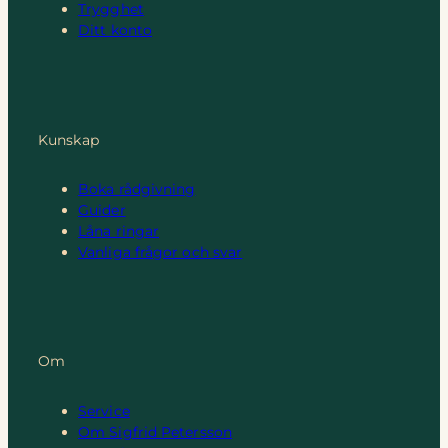
Trygghet
Ditt konto
Kunskap
Boka rådgivning
Guider
Låna ringar
Vanliga frågor och svar
Om
Service
Om Sigfrid Petersson