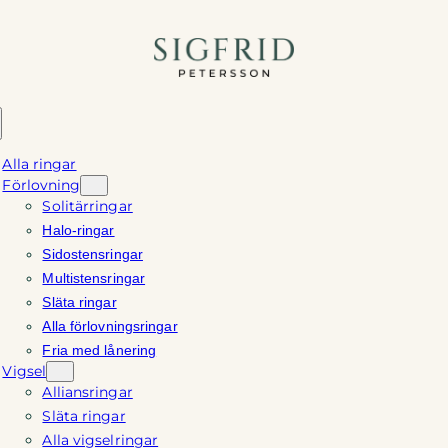
Hoppa
till
innehåll
Alla ringar
Förlovning
Solitärringar
Halo-ringar
Sidostensringar
Multistensringar
Släta ringar
Alla förlovningsringar
Fria med lånering
Vigsel
Alliansringar
Släta ringar
Alla vigselringar